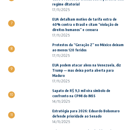
regime ditatorial
17/11/2025
EUA detalham motivo de tarifa extra de
7
40% contra o Brasil e citam “violação de
direitos humanos” e censura
17/11/2025
Protestos da “Geração Z” no México deixam
8
ao menos 120 feridos
17/11/2025
EUA podem atacar alvos na Venezuela, diz
9
Trump — mas deixa porta aberta para
Maduro
17/11/2025
Sapato de R$ 9,3 mil vira símbolo de
10
confronto na CPMI do INSS
14/11/2025
Estratégia para 2026: Eduardo Bolsonaro
11
defende prioridade ao Senado
14/11/2025