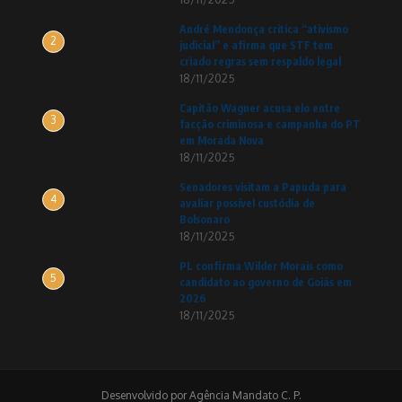
André Mendonça critica “ativismo
2
judicial” e afirma que STF tem
criado regras sem respaldo legal
18/11/2025
Capitão Wagner acusa elo entre
3
facção criminosa e campanha do PT
em Morada Nova
18/11/2025
Senadores visitam a Papuda para
4
avaliar possível custódia de
Bolsonaro
18/11/2025
PL confirma Wilder Morais como
5
candidato ao governo de Goiás em
2026
18/11/2025
Desenvolvido por Agência Mandato C. P.