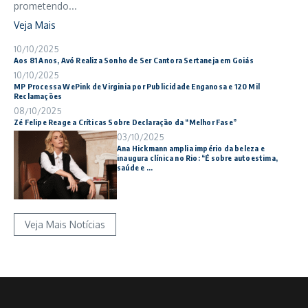
prometendo...
Veja Mais
10/10/2025
Aos 81 Anos, Avó Realiza Sonho de Ser Cantora Sertaneja em Goiás
10/10/2025
MP Processa WePink de Virginia por Publicidade Enganosa e 120 Mil
Reclamações
08/10/2025
Zé Felipe Reage a Críticas Sobre Declaração da “Melhor Fase”
03/10/2025
Ana Hickmann amplia império da beleza e
inaugura clínica no Rio: “É sobre autoestima,
saúde e ...
Veja Mais Notícias