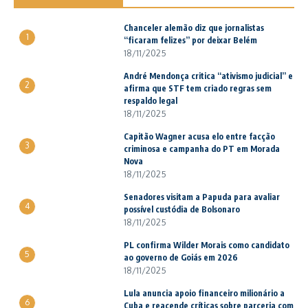
Chanceler alemão diz que jornalistas
1
“ficaram felizes” por deixar Belém
18/11/2025
André Mendonça critica “ativismo judicial” e
2
afirma que STF tem criado regras sem
respaldo legal
18/11/2025
Capitão Wagner acusa elo entre facção
3
criminosa e campanha do PT em Morada
Nova
18/11/2025
Senadores visitam a Papuda para avaliar
4
possível custódia de Bolsonaro
18/11/2025
PL confirma Wilder Morais como candidato
5
ao governo de Goiás em 2026
18/11/2025
Lula anuncia apoio financeiro milionário a
6
Cuba e reacende críticas sobre parceria com