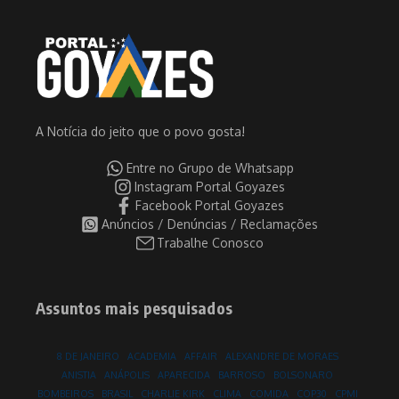
A Notícia do jeito que o povo gosta!
Entre no Grupo de Whatsapp
Instagram Portal Goyazes
Facebook Portal Goyazes
Anúncios / Denúncias / Reclamações
Trabalhe Conosco
Assuntos mais pesquisados
8 DE JANEIRO
ACADEMIA
AFFAIR
ALEXANDRE DE MORAES
ANISTIA
ANÁPOLIS
APARECIDA
BARROSO
BOLSONARO
BOMBEIROS
BRASIL
CHARLIE KIRK
CLIMA
COMIDA
COP30
CPMI