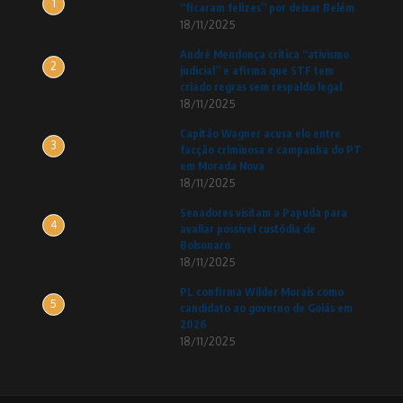
1
“ficaram felizes” por deixar Belém
18/11/2025
André Mendonça critica “ativismo
2
judicial” e afirma que STF tem
criado regras sem respaldo legal
18/11/2025
Capitão Wagner acusa elo entre
3
facção criminosa e campanha do PT
em Morada Nova
18/11/2025
Senadores visitam a Papuda para
4
avaliar possível custódia de
Bolsonaro
18/11/2025
PL confirma Wilder Morais como
5
candidato ao governo de Goiás em
2026
18/11/2025