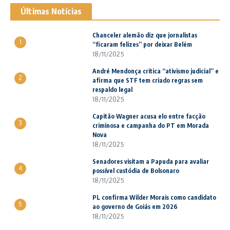
Últimas Notícias
Chanceler alemão diz que jornalistas
1
“ficaram felizes” por deixar Belém
18/11/2025
André Mendonça critica “ativismo judicial” e
2
afirma que STF tem criado regras sem
respaldo legal
18/11/2025
Capitão Wagner acusa elo entre facção
3
criminosa e campanha do PT em Morada
Nova
18/11/2025
Senadores visitam a Papuda para avaliar
4
possível custódia de Bolsonaro
18/11/2025
PL confirma Wilder Morais como candidato
5
ao governo de Goiás em 2026
18/11/2025