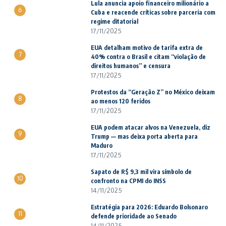
Lula anuncia apoio financeiro milionário a
6
Cuba e reacende críticas sobre parceria com
regime ditatorial
17/11/2025
EUA detalham motivo de tarifa extra de
7
40% contra o Brasil e citam “violação de
direitos humanos” e censura
17/11/2025
Protestos da “Geração Z” no México deixam
8
ao menos 120 feridos
17/11/2025
EUA podem atacar alvos na Venezuela, diz
9
Trump — mas deixa porta aberta para
Maduro
17/11/2025
Sapato de R$ 9,3 mil vira símbolo de
10
confronto na CPMI do INSS
14/11/2025
Estratégia para 2026: Eduardo Bolsonaro
11
defende prioridade ao Senado
14/11/2025