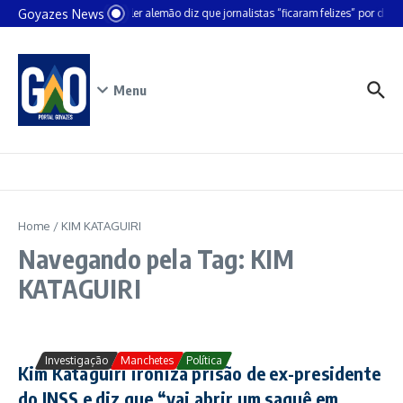
Ir para o conteúdo
Goyazes News
Chanceler alemão diz que jornalistas “ficaram felizes” por deixa
Menu
Home
/
KIM KATAGUIRI
Navegando pela Tag: KIM
KATAGUIRI
Investigação
Manchetes
Política
Kim Kataguiri ironiza prisão de ex-presidente
do INSS e diz que “vai abrir um saquê em