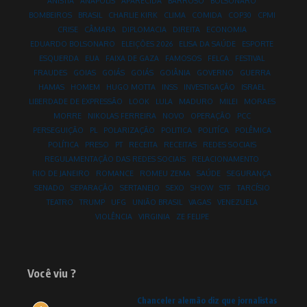
ANISTIA
ANÁPOLIS
APARECIDA
BARROSO
BOLSONARO
BOMBEIROS
BRASIL
CHARLIE KIRK
CLIMA
COMIDA
COP30
CPMI
CRISE
CÂMARA
DIPLOMACIA
DIREITA
ECONOMIA
EDUARDO BOLSONARO
ELEIÇÕES 2026
ELISA DA SAÚDE
ESPORTE
ESQUERDA
EUA
FAIXA DE GAZA
FAMOSOS
FELCA
FESTIVAL
FRAUDES
GOIAS
GOIÁS
GOIÁS
GOIÂNIA
GOVERNO
GUERRA
HAMAS
HOMEM
HUGO MOTTA
INSS
INVESTIGAÇÃO
ISRAEL
LIBERDADE DE EXPRESSÃO
LOOK
LULA
MADURO
MILEI
MORAES
MORRE
NIKOLAS FERREIRA
NOVO
OPERAÇÃO
PCC
PERSEGUIÇÃO
PL
POLARIZAÇÃO
POLITICA
POLITÍCA
POLÊMICA
POLÍTICA
PRESO
PT
RECEITA
RECEITAS
REDES SOCIAIS
REGULAMENTAÇÃO DAS REDES SOCIAIS
RELACIONAMENTO
RIO DE JANEIRO
ROMANCE
ROMEU ZEMA
SAÚDE
SEGURANÇA
SENADO
SEPARAÇÃO
SERTANEJO
SEXO
SHOW
STF
TARCÍSIO
TEATRO
TRUMP
UFG
UNIÃO BRASIL
VAGAS
VENEZUELA
VIOLÊNCIA
VIRGINIA
ZE FELIPE
Você viu ?
Chanceler alemão diz que jornalistas