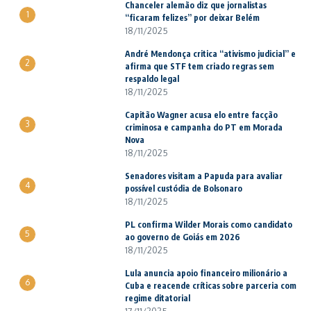
Chanceler alemão diz que jornalistas
1
“ficaram felizes” por deixar Belém
18/11/2025
André Mendonça critica “ativismo judicial” e
2
afirma que STF tem criado regras sem
respaldo legal
18/11/2025
Capitão Wagner acusa elo entre facção
3
criminosa e campanha do PT em Morada
Nova
18/11/2025
Senadores visitam a Papuda para avaliar
4
possível custódia de Bolsonaro
18/11/2025
PL confirma Wilder Morais como candidato
5
ao governo de Goiás em 2026
18/11/2025
Lula anuncia apoio financeiro milionário a
6
Cuba e reacende críticas sobre parceria com
regime ditatorial