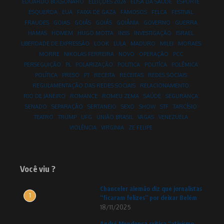
EDUARDO BOLSONARO
ELEIÇÕES 2026
ELISA DA SAÚDE
ESPORTE
ESQUERDA
EUA
FAIXA DE GAZA
FAMOSOS
FELCA
FESTIVAL
FRAUDES
GOIAS
GOIÁS
GOIÁS
GOIÂNIA
GOVERNO
GUERRA
HAMAS
HOMEM
HUGO MOTTA
INSS
INVESTIGAÇÃO
ISRAEL
LIBERDADE DE EXPRESSÃO
LOOK
LULA
MADURO
MILEI
MORAES
MORRE
NIKOLAS FERREIRA
NOVO
OPERAÇÃO
PCC
PERSEGUIÇÃO
PL
POLARIZAÇÃO
POLITICA
POLITÍCA
POLÊMICA
POLÍTICA
PRESO
PT
RECEITA
RECEITAS
REDES SOCIAIS
REGULAMENTAÇÃO DAS REDES SOCIAIS
RELACIONAMENTO
RIO DE JANEIRO
ROMANCE
ROMEU ZEMA
SAÚDE
SEGURANÇA
SENADO
SEPARAÇÃO
SERTANEJO
SEXO
SHOW
STF
TARCÍSIO
TEATRO
TRUMP
UFG
UNIÃO BRASIL
VAGAS
VENEZUELA
VIOLÊNCIA
VIRGINIA
ZE FELIPE
Você viu ?
Chanceler alemão diz que jornalistas
1
“ficaram felizes” por deixar Belém
18/11/2025
André Mendonça critica “ativismo