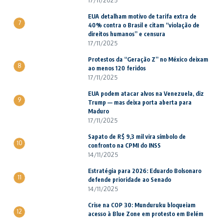
17/11/2025
EUA detalham motivo de tarifa extra de
7
40% contra o Brasil e citam “violação de
direitos humanos” e censura
17/11/2025
Protestos da “Geração Z” no México deixam
8
ao menos 120 feridos
17/11/2025
EUA podem atacar alvos na Venezuela, diz
9
Trump — mas deixa porta aberta para
Maduro
17/11/2025
Sapato de R$ 9,3 mil vira símbolo de
10
confronto na CPMI do INSS
14/11/2025
Estratégia para 2026: Eduardo Bolsonaro
11
defende prioridade ao Senado
14/11/2025
Crise na COP 30: Munduruku bloqueiam
12
acesso à Blue Zone em protesto em Belém