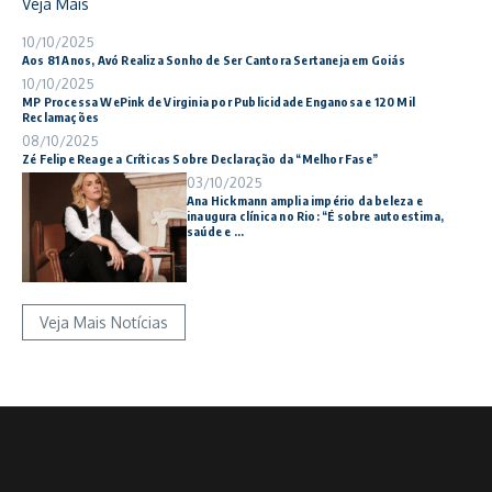
Veja Mais
10/10/2025
Aos 81 Anos, Avó Realiza Sonho de Ser Cantora Sertaneja em Goiás
10/10/2025
MP Processa WePink de Virginia por Publicidade Enganosa e 120 Mil
Reclamações
08/10/2025
Zé Felipe Reage a Críticas Sobre Declaração da “Melhor Fase”
03/10/2025
Ana Hickmann amplia império da beleza e
inaugura clínica no Rio: “É sobre autoestima,
saúde e ...
Veja Mais Notícias