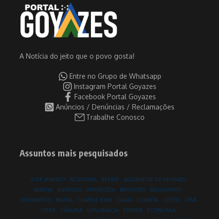
A Notícia do jeito que o povo gosta!
Entre no Grupo de Whatsapp
Instagram Portal Goyazes
Facebook Portal Goyazes
Anúncios / Denúncias / Reclamações
Trabalhe Conosco
Assuntos mais pesquisados
8 DE JANEIRO
ACADEMIA
AFFAIR
ALEXANDRE DE MORAES
ANISTIA
ANÁPOLIS
APARECIDA
BARROSO
BOLSONARO
BOMBEIROS
BRASIL
CHARLIE KIRK
CLIMA
COMIDA
COP30
CPMI
CRISE
CÂMARA
DIPLOMACIA
DIREITA
ECONOMIA