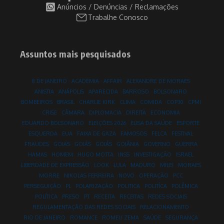
Anúncios / Denúncias / Reclamações
Trabalhe Conosco
Assuntos mais pesquisados
8 DE JANEIRO
ACADEMIA
AFFAIR
ALEXANDRE DE MORAES
ANISTIA
ANÁPOLIS
APARECIDA
BARROSO
BOLSONARO
BOMBEIROS
BRASIL
CHARLIE KIRK
CLIMA
COMIDA
COP30
CPMI
CRISE
CÂMARA
DIPLOMACIA
DIREITA
ECONOMIA
EDUARDO BOLSONARO
ELEIÇÕES 2026
ELISA DA SAÚDE
ESPORTE
ESQUERDA
EUA
FAIXA DE GAZA
FAMOSOS
FELCA
FESTIVAL
FRAUDES
GOIAS
GOIÁS
GOIÁS
GOIÂNIA
GOVERNO
GUERRA
HAMAS
HOMEM
HUGO MOTTA
INSS
INVESTIGAÇÃO
ISRAEL
LIBERDADE DE EXPRESSÃO
LOOK
LULA
MADURO
MILEI
MORAES
MORRE
NIKOLAS FERREIRA
NOVO
OPERAÇÃO
PCC
PERSEGUIÇÃO
PL
POLARIZAÇÃO
POLITICA
POLITÍCA
POLÊMICA
POLÍTICA
PRESO
PT
RECEITA
RECEITAS
REDES SOCIAIS
REGULAMENTAÇÃO DAS REDES SOCIAIS
RELACIONAMENTO
RIO DE JANEIRO
ROMANCE
ROMEU ZEMA
SAÚDE
SEGURANÇA