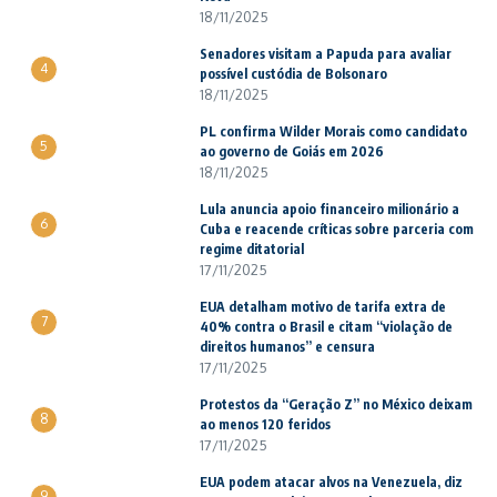
18/11/2025
Senadores visitam a Papuda para avaliar
4
possível custódia de Bolsonaro
18/11/2025
PL confirma Wilder Morais como candidato
5
ao governo de Goiás em 2026
18/11/2025
Lula anuncia apoio financeiro milionário a
6
Cuba e reacende críticas sobre parceria com
regime ditatorial
17/11/2025
EUA detalham motivo de tarifa extra de
7
40% contra o Brasil e citam “violação de
direitos humanos” e censura
17/11/2025
Protestos da “Geração Z” no México deixam
8
ao menos 120 feridos
17/11/2025
EUA podem atacar alvos na Venezuela, diz
9