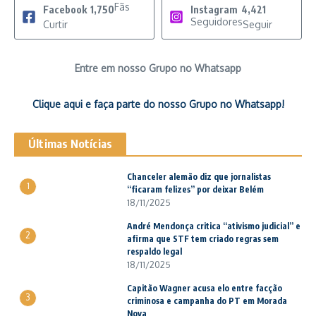
Fãs
Facebook
1,750
Instagram
4,421
Seguidores
Curtir
Seguir
Entre em nosso Grupo no Whatsapp
Clique aqui e faça parte do nosso Grupo no Whatsapp!
Últimas Notícias
Chanceler alemão diz que jornalistas
1
“ficaram felizes” por deixar Belém
18/11/2025
André Mendonça critica “ativismo judicial” e
2
afirma que STF tem criado regras sem
respaldo legal
18/11/2025
Capitão Wagner acusa elo entre facção
3
criminosa e campanha do PT em Morada
Nova