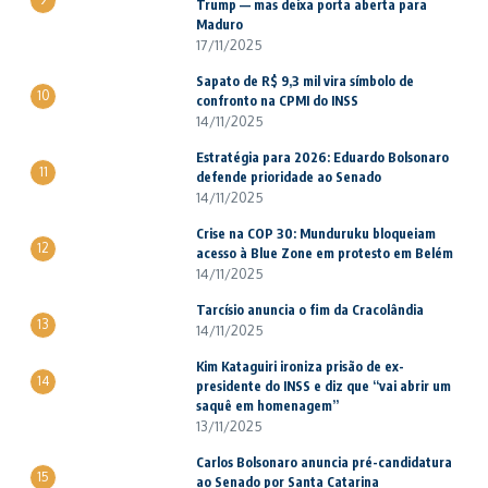
Trump — mas deixa porta aberta para
Maduro
17/11/2025
Sapato de R$ 9,3 mil vira símbolo de
10
confronto na CPMI do INSS
14/11/2025
Estratégia para 2026: Eduardo Bolsonaro
11
defende prioridade ao Senado
14/11/2025
Crise na COP 30: Munduruku bloqueiam
12
acesso à Blue Zone em protesto em Belém
14/11/2025
Tarcísio anuncia o fim da Cracolândia
13
14/11/2025
Kim Kataguiri ironiza prisão de ex-
14
presidente do INSS e diz que “vai abrir um
saquê em homenagem”
13/11/2025
Carlos Bolsonaro anuncia pré-candidatura
15
ao Senado por Santa Catarina