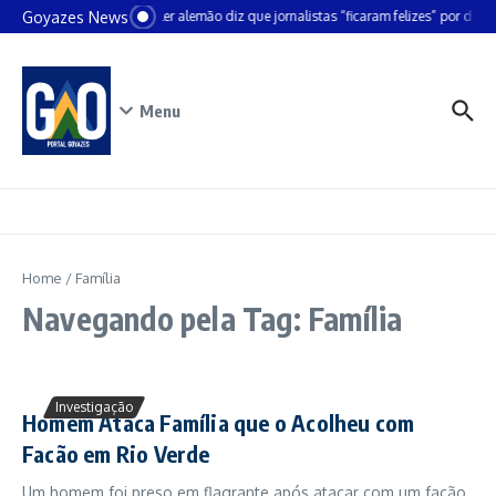
Ir para o conteúdo
Goyazes News
Chanceler alemão diz que jornalistas “ficaram felizes” por deixa
Menu
Home
/
Família
Navegando pela Tag: Família
Investigação
Homem Ataca Família que o Acolheu com
Facão em Rio Verde
Um homem foi preso em flagrante após atacar com um facão