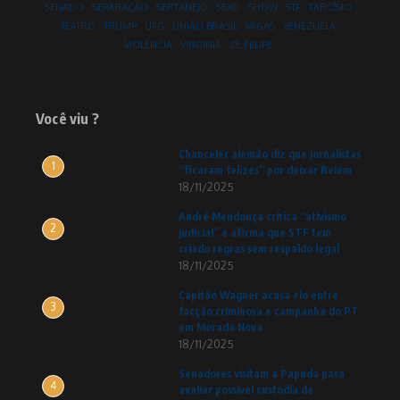
SENADO
SEPARAÇÃO
SERTANEJO
SEXO
SHOW
STF
TARCÍSIO
TEATRO
TRUMP
UFG
UNIÃO BRASIL
VAGAS
VENEZUELA
VIOLÊNCIA
VIRGINIA
ZE FELIPE
Você viu ?
Chanceler alemão diz que jornalistas
1
“ficaram felizes” por deixar Belém
18/11/2025
André Mendonça critica “ativismo
2
judicial” e afirma que STF tem
criado regras sem respaldo legal
18/11/2025
Capitão Wagner acusa elo entre
3
facção criminosa e campanha do PT
em Morada Nova
18/11/2025
Senadores visitam a Papuda para
4
avaliar possível custódia de