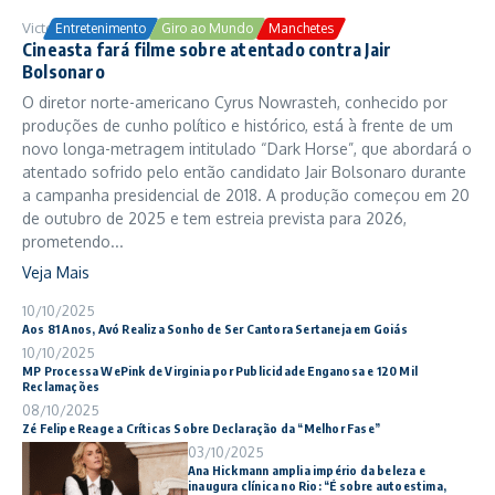
Victor Samuel
24/10/2025
Entretenimento
Giro ao Mundo
Manchetes
Cineasta fará filme sobre atentado contra Jair
Bolsonaro
O diretor norte-americano Cyrus Nowrasteh, conhecido por
produções de cunho político e histórico, está à frente de um
novo longa-metragem intitulado “Dark Horse”, que abordará o
atentado sofrido pelo então candidato Jair Bolsonaro durante
a campanha presidencial de 2018. A produção começou em 20
de outubro de 2025 e tem estreia prevista para 2026,
prometendo...
Veja Mais
10/10/2025
Aos 81 Anos, Avó Realiza Sonho de Ser Cantora Sertaneja em Goiás
10/10/2025
MP Processa WePink de Virginia por Publicidade Enganosa e 120 Mil
Reclamações
08/10/2025
Zé Felipe Reage a Críticas Sobre Declaração da “Melhor Fase”
03/10/2025
Ana Hickmann amplia império da beleza e
inaugura clínica no Rio: “É sobre autoestima,