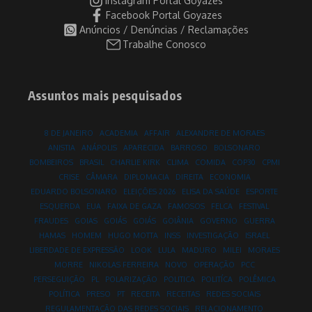
Instagram Portal Goyazes
Facebook Portal Goyazes
Anúncios / Denúncias / Reclamações
Trabalhe Conosco
Assuntos mais pesquisados
8 DE JANEIRO
ACADEMIA
AFFAIR
ALEXANDRE DE MORAES
ANISTIA
ANÁPOLIS
APARECIDA
BARROSO
BOLSONARO
BOMBEIROS
BRASIL
CHARLIE KIRK
CLIMA
COMIDA
COP30
CPMI
CRISE
CÂMARA
DIPLOMACIA
DIREITA
ECONOMIA
EDUARDO BOLSONARO
ELEIÇÕES 2026
ELISA DA SAÚDE
ESPORTE
ESQUERDA
EUA
FAIXA DE GAZA
FAMOSOS
FELCA
FESTIVAL
FRAUDES
GOIAS
GOIÁS
GOIÁS
GOIÂNIA
GOVERNO
GUERRA
HAMAS
HOMEM
HUGO MOTTA
INSS
INVESTIGAÇÃO
ISRAEL
LIBERDADE DE EXPRESSÃO
LOOK
LULA
MADURO
MILEI
MORAES
MORRE
NIKOLAS FERREIRA
NOVO
OPERAÇÃO
PCC
PERSEGUIÇÃO
PL
POLARIZAÇÃO
POLITICA
POLITÍCA
POLÊMICA
POLÍTICA
PRESO
PT
RECEITA
RECEITAS
REDES SOCIAIS
REGULAMENTAÇÃO DAS REDES SOCIAIS
RELACIONAMENTO