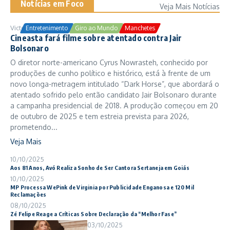
Notícias em Foco
Veja Mais Notícias
Victor Samuel
24/10/2025
Entretenimento
Giro ao Mundo
Manchetes
Cineasta fará filme sobre atentado contra Jair
Bolsonaro
O diretor norte-americano Cyrus Nowrasteh, conhecido por
produções de cunho político e histórico, está à frente de um
novo longa-metragem intitulado “Dark Horse”, que abordará o
atentado sofrido pelo então candidato Jair Bolsonaro durante
a campanha presidencial de 2018. A produção começou em 20
de outubro de 2025 e tem estreia prevista para 2026,
prometendo...
Veja Mais
10/10/2025
Aos 81 Anos, Avó Realiza Sonho de Ser Cantora Sertaneja em Goiás
10/10/2025
MP Processa WePink de Virginia por Publicidade Enganosa e 120 Mil
Reclamações
08/10/2025
Zé Felipe Reage a Críticas Sobre Declaração da “Melhor Fase”
03/10/2025