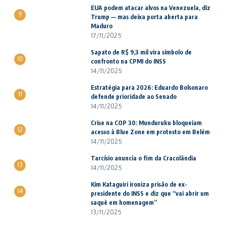
EUA podem atacar alvos na Venezuela, diz
9
Trump — mas deixa porta aberta para
Maduro
17/11/2025
Sapato de R$ 9,3 mil vira símbolo de
10
confronto na CPMI do INSS
14/11/2025
Estratégia para 2026: Eduardo Bolsonaro
11
defende prioridade ao Senado
14/11/2025
Crise na COP 30: Munduruku bloqueiam
12
acesso à Blue Zone em protesto em Belém
14/11/2025
Tarcísio anuncia o fim da Cracolândia
13
14/11/2025
Kim Kataguiri ironiza prisão de ex-
14
presidente do INSS e diz que “vai abrir um
saquê em homenagem”
13/11/2025