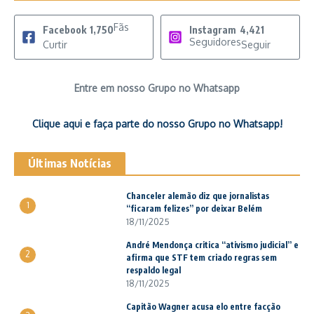
Fãs
Facebook
1,750
Instagram
4,421
Seguidores
Curtir
Seguir
Entre em nosso Grupo no Whatsapp
Clique aqui e faça parte do nosso Grupo no Whatsapp!
Últimas Notícias
Chanceler alemão diz que jornalistas
1
“ficaram felizes” por deixar Belém
18/11/2025
André Mendonça critica “ativismo judicial” e
2
afirma que STF tem criado regras sem
respaldo legal
18/11/2025
Capitão Wagner acusa elo entre facção