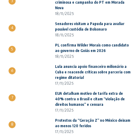
3
criminosa e campanha do PT em Morada
Nova
18/11/2025
Senadores visitam a Papuda para avaliar
4
possível custódia de Bolsonaro
18/11/2025
PL confirma Wilder Morais como candidato
5
ao governo de Goiás em 2026
18/11/2025
Lula anuncia apoio financeiro milionário a
6
Cuba e reacende críticas sobre parceria com
regime ditatorial
17/11/2025
EUA detalham motivo de tarifa extra de
7
40% contra o Brasil e citam “violação de
direitos humanos” e censura
17/11/2025
Protestos da “Geração Z” no México deixam
8
ao menos 120 feridos
17/11/2025