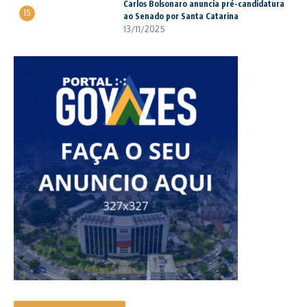
Carlos Bolsonaro anuncia pré-candidatura
15
ao Senado por Santa Catarina
13/11/2025