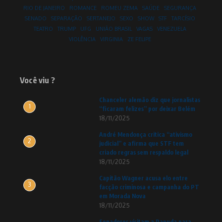
RIO DE JANEIRO
ROMANCE
ROMEU ZEMA
SAÚDE
SEGURANÇA
SENADO
SEPARAÇÃO
SERTANEJO
SEXO
SHOW
STF
TARCÍSIO
TEATRO
TRUMP
UFG
UNIÃO BRASIL
VAGAS
VENEZUELA
VIOLÊNCIA
VIRGINIA
ZE FELIPE
Você viu ?
Chanceler alemão diz que jornalistas
1
“ficaram felizes” por deixar Belém
18/11/2025
André Mendonça critica “ativismo
2
judicial” e afirma que STF tem
criado regras sem respaldo legal
18/11/2025
Capitão Wagner acusa elo entre
3
facção criminosa e campanha do PT
em Morada Nova
18/11/2025
Senadores visitam a Papuda para