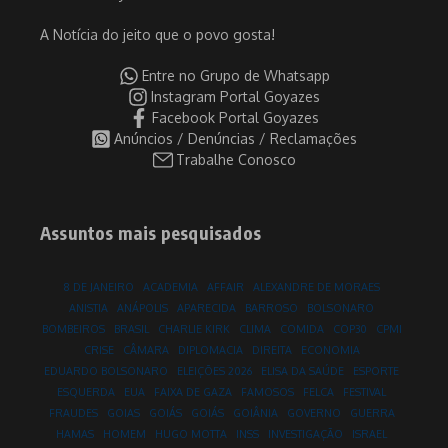
A Notícia do jeito que o povo gosta!
Entre no Grupo de Whatsapp
Instagram Portal Goyazes
Facebook Portal Goyazes
Anúncios / Denúncias / Reclamações
Trabalhe Conosco
Assuntos mais pesquisados
8 DE JANEIRO
ACADEMIA
AFFAIR
ALEXANDRE DE MORAES
ANISTIA
ANÁPOLIS
APARECIDA
BARROSO
BOLSONARO
BOMBEIROS
BRASIL
CHARLIE KIRK
CLIMA
COMIDA
COP30
CPMI
CRISE
CÂMARA
DIPLOMACIA
DIREITA
ECONOMIA
EDUARDO BOLSONARO
ELEIÇÕES 2026
ELISA DA SAÚDE
ESPORTE
ESQUERDA
EUA
FAIXA DE GAZA
FAMOSOS
FELCA
FESTIVAL
FRAUDES
GOIAS
GOIÁS
GOIÁS
GOIÂNIA
GOVERNO
GUERRA
HAMAS
HOMEM
HUGO MOTTA
INSS
INVESTIGAÇÃO
ISRAEL