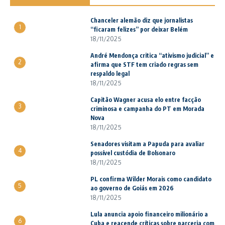
Chanceler alemão diz que jornalistas
1
“ficaram felizes” por deixar Belém
18/11/2025
André Mendonça critica “ativismo judicial” e
2
afirma que STF tem criado regras sem
respaldo legal
18/11/2025
Capitão Wagner acusa elo entre facção
3
criminosa e campanha do PT em Morada
Nova
18/11/2025
Senadores visitam a Papuda para avaliar
4
possível custódia de Bolsonaro
18/11/2025
PL confirma Wilder Morais como candidato
5
ao governo de Goiás em 2026
18/11/2025
Lula anuncia apoio financeiro milionário a
6
Cuba e reacende críticas sobre parceria com