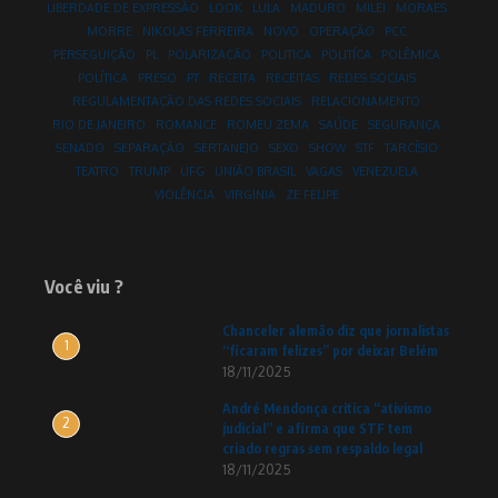
LIBERDADE DE EXPRESSÃO
LOOK
LULA
MADURO
MILEI
MORAES
MORRE
NIKOLAS FERREIRA
NOVO
OPERAÇÃO
PCC
PERSEGUIÇÃO
PL
POLARIZAÇÃO
POLITICA
POLITÍCA
POLÊMICA
POLÍTICA
PRESO
PT
RECEITA
RECEITAS
REDES SOCIAIS
REGULAMENTAÇÃO DAS REDES SOCIAIS
RELACIONAMENTO
RIO DE JANEIRO
ROMANCE
ROMEU ZEMA
SAÚDE
SEGURANÇA
SENADO
SEPARAÇÃO
SERTANEJO
SEXO
SHOW
STF
TARCÍSIO
TEATRO
TRUMP
UFG
UNIÃO BRASIL
VAGAS
VENEZUELA
VIOLÊNCIA
VIRGINIA
ZE FELIPE
Você viu ?
Chanceler alemão diz que jornalistas
1
“ficaram felizes” por deixar Belém
18/11/2025
André Mendonça critica “ativismo
2
judicial” e afirma que STF tem
criado regras sem respaldo legal
18/11/2025