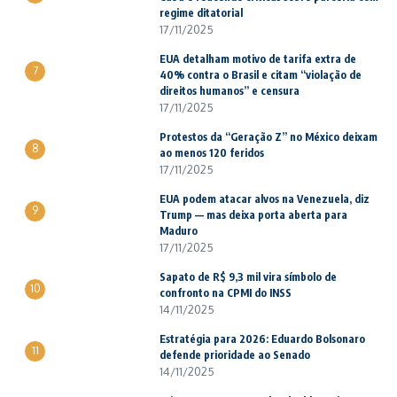
regime ditatorial
17/11/2025
EUA detalham motivo de tarifa extra de
7
40% contra o Brasil e citam “violação de
direitos humanos” e censura
17/11/2025
Protestos da “Geração Z” no México deixam
8
ao menos 120 feridos
17/11/2025
EUA podem atacar alvos na Venezuela, diz
9
Trump — mas deixa porta aberta para
Maduro
17/11/2025
Sapato de R$ 9,3 mil vira símbolo de
10
confronto na CPMI do INSS
14/11/2025
Estratégia para 2026: Eduardo Bolsonaro
11
defende prioridade ao Senado
14/11/2025