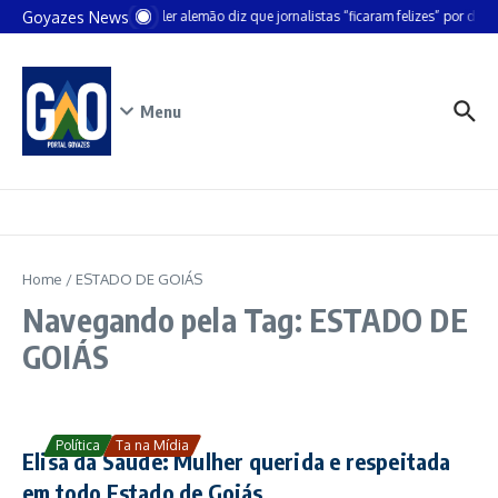
Ir para o conteúdo
Goyazes News
Chanceler alemão diz que jornalistas “ficaram felizes” por deixa
Menu
Home
/
ESTADO DE GOIÁS
Navegando pela Tag: ESTADO DE
GOIÁS
Política
Ta na Mídia
Elisa da Saúde: Mulher querida e respeitada
em todo Estado de Goiás