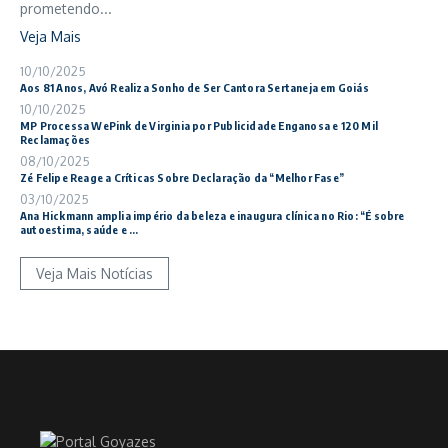
prometendo...
Veja Mais
10/10/2025
Aos 81 Anos, Avó Realiza Sonho de Ser Cantora Sertaneja em Goiás
10/10/2025
MP Processa WePink de Virginia por Publicidade Enganosa e 120 Mil
Reclamações
08/10/2025
Zé Felipe Reage a Críticas Sobre Declaração da “Melhor Fase”
03/10/2025
Ana Hickmann amplia império da beleza e inaugura clínica no Rio: “É sobre
autoestima, saúde e ...
Veja Mais Notícias