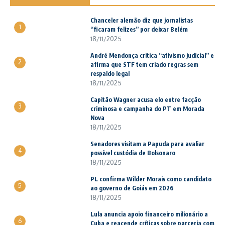
Chanceler alemão diz que jornalistas
1
“ficaram felizes” por deixar Belém
18/11/2025
André Mendonça critica “ativismo judicial” e
2
afirma que STF tem criado regras sem
respaldo legal
18/11/2025
Capitão Wagner acusa elo entre facção
3
criminosa e campanha do PT em Morada
Nova
18/11/2025
Senadores visitam a Papuda para avaliar
4
possível custódia de Bolsonaro
18/11/2025
PL confirma Wilder Morais como candidato
5
ao governo de Goiás em 2026
18/11/2025
Lula anuncia apoio financeiro milionário a
6
Cuba e reacende críticas sobre parceria com