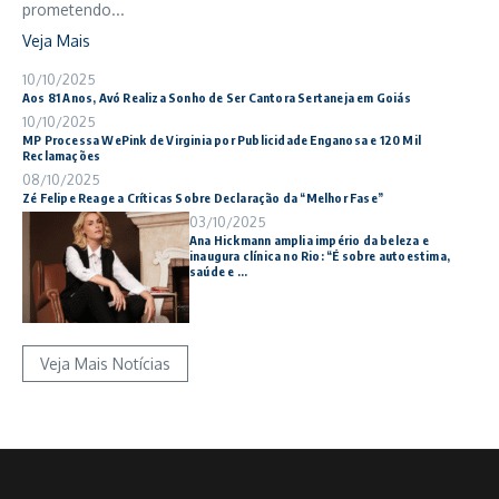
prometendo...
Veja Mais
10/10/2025
Aos 81 Anos, Avó Realiza Sonho de Ser Cantora Sertaneja em Goiás
10/10/2025
MP Processa WePink de Virginia por Publicidade Enganosa e 120 Mil
Reclamações
08/10/2025
Zé Felipe Reage a Críticas Sobre Declaração da “Melhor Fase”
03/10/2025
Ana Hickmann amplia império da beleza e
inaugura clínica no Rio: “É sobre autoestima,
saúde e ...
Veja Mais Notícias