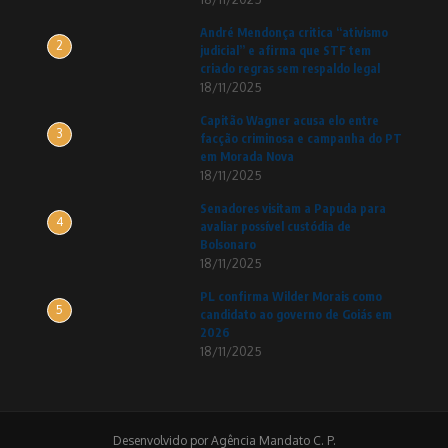
André Mendonça critica “ativismo
2
judicial” e afirma que STF tem
criado regras sem respaldo legal
18/11/2025
Capitão Wagner acusa elo entre
3
facção criminosa e campanha do PT
em Morada Nova
18/11/2025
Senadores visitam a Papuda para
4
avaliar possível custódia de
Bolsonaro
18/11/2025
PL confirma Wilder Morais como
5
candidato ao governo de Goiás em
2026
18/11/2025
Desenvolvido por Agência Mandato C. P.