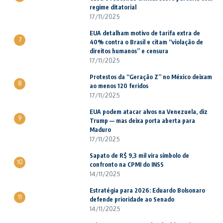
regime ditatorial
17/11/2025
EUA detalham motivo de tarifa extra de
7
40% contra o Brasil e citam “violação de
direitos humanos” e censura
17/11/2025
Protestos da “Geração Z” no México deixam
8
ao menos 120 feridos
17/11/2025
EUA podem atacar alvos na Venezuela, diz
9
Trump — mas deixa porta aberta para
Maduro
17/11/2025
Sapato de R$ 9,3 mil vira símbolo de
10
confronto na CPMI do INSS
14/11/2025
Estratégia para 2026: Eduardo Bolsonaro
11
defende prioridade ao Senado
14/11/2025