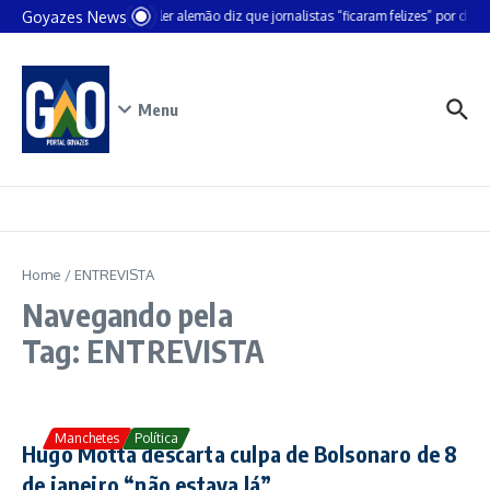
Ir para o conteúdo
Goyazes News
Chanceler alemão diz que jornalistas “ficaram felizes” por deixa
Menu
Home
/
ENTREVISTA
Navegando pela
Tag: ENTREVISTA
Manchetes
Política
Hugo Motta descarta culpa de Bolsonaro de 8
de janeiro “não estava lá”