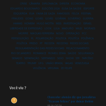
CRISE
CÂMARA
DIPLOMACIA
DIREITA
ECONOMIA
EDUARDO BOLSONARO
ELEIÇÕES 2026
ELISA DA SAÚDE
ESPORTE
ESQUERDA
EUA
FAIXA DE GAZA
FAMOSOS
FELCA
FESTIVAL
FRAUDES
GOIAS
GOIÁS
GOIÁS
GOIÂNIA
GOVERNO
GUERRA
HAMAS
HOMEM
HUGO MOTTA
INSS
INVESTIGAÇÃO
ISRAEL
LIBERDADE DE EXPRESSÃO
LOOK
LULA
MADURO
MILEI
MORAES
MORRE
NIKOLAS FERREIRA
NOVO
OPERAÇÃO
PCC
PERSEGUIÇÃO
PL
POLARIZAÇÃO
POLITICA
POLITÍCA
POLÊMICA
POLÍTICA
PRESO
PT
RECEITA
RECEITAS
REDES SOCIAIS
REGULAMENTAÇÃO DAS REDES SOCIAIS
RELACIONAMENTO
RIO DE JANEIRO
ROMANCE
ROMEU ZEMA
SAÚDE
SEGURANÇA
SENADO
SEPARAÇÃO
SERTANEJO
SEXO
SHOW
STF
TARCÍSIO
TEATRO
TRUMP
UFG
UNIÃO BRASIL
VAGAS
VENEZUELA
VIOLÊNCIA
VIRGINIA
ZE FELIPE
Você viu ?
Chanceler alemão diz que jornalistas
1
“ficaram felizes” por deixar Belém
18/11/2025