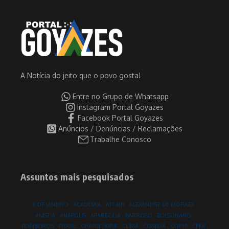
A Notícia do jeito que o povo gosta!
Entre no Grupo de Whatsapp
Instagram Portal Goyazes
Facebook Portal Goyazes
Anúncios / Denúncias / Reclamações
Trabalhe Conosco
Assuntos mais pesquisados
8 DE JANEIRO
ACADEMIA
AFFAIR
ALEXANDRE DE MORAES
ANISTIA
ANÁPOLIS
APARECIDA
BARROSO
BOLSONARO
BOMBEIROS
BRASIL
CHARLIE KIRK
CLIMA
COMIDA
COP30
CPMI