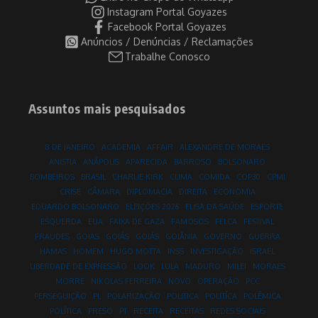
Instagram Portal Goyazes
Facebook Portal Goyazes
Anúncios / Denúncias / Reclamações
Trabalhe Conosco
Assuntos mais pesquisados
8 DE JANEIRO
ACADEMIA
AFFAIR
ALEXANDRE DE MORAES
ANISTIA
ANÁPOLIS
APARECIDA
BARROSO
BOLSONARO
BOMBEIROS
BRASIL
CHARLIE KIRK
CLIMA
COMIDA
COP30
CPMI
CRISE
CÂMARA
DIPLOMACIA
DIREITA
ECONOMIA
EDUARDO BOLSONARO
ELEIÇÕES 2026
ELISA DA SAÚDE
ESPORTE
ESQUERDA
EUA
FAIXA DE GAZA
FAMOSOS
FELCA
FESTIVAL
FRAUDES
GOIAS
GOIÁS
GOIÁS
GOIÂNIA
GOVERNO
GUERRA
HAMAS
HOMEM
HUGO MOTTA
INSS
INVESTIGAÇÃO
ISRAEL
LIBERDADE DE EXPRESSÃO
LOOK
LULA
MADURO
MILEI
MORAES
MORRE
NIKOLAS FERREIRA
NOVO
OPERAÇÃO
PCC
PERSEGUIÇÃO
PL
POLARIZAÇÃO
POLITICA
POLITÍCA
POLÊMICA
POLÍTICA
PRESO
PT
RECEITA
RECEITAS
REDES SOCIAIS