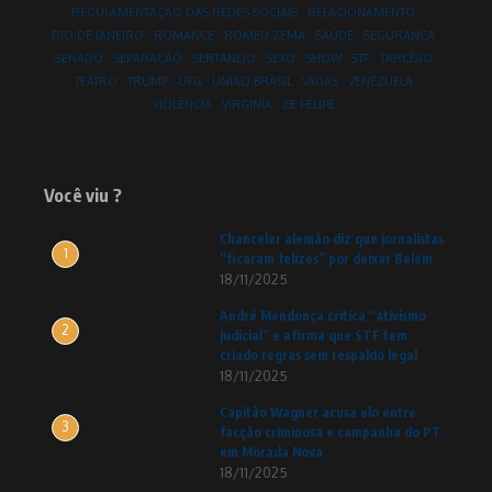
REGULAMENTAÇÃO DAS REDES SOCIAIS
RELACIONAMENTO
RIO DE JANEIRO
ROMANCE
ROMEU ZEMA
SAÚDE
SEGURANÇA
SENADO
SEPARAÇÃO
SERTANEJO
SEXO
SHOW
STF
TARCÍSIO
TEATRO
TRUMP
UFG
UNIÃO BRASIL
VAGAS
VENEZUELA
VIOLÊNCIA
VIRGINIA
ZE FELIPE
Você viu ?
Chanceler alemão diz que jornalistas
1
“ficaram felizes” por deixar Belém
18/11/2025
André Mendonça critica “ativismo
2
judicial” e afirma que STF tem
criado regras sem respaldo legal
18/11/2025
Capitão Wagner acusa elo entre
3
facção criminosa e campanha do PT
em Morada Nova
18/11/2025