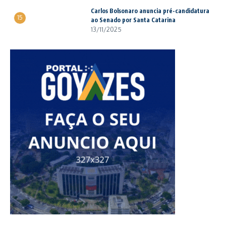
Carlos Bolsonaro anuncia pré-candidatura
15
ao Senado por Santa Catarina
13/11/2025