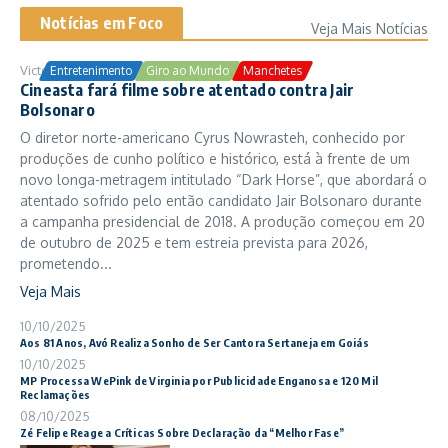
Notícias em Foco
Veja Mais Notícias
Victor Samuel
24/10/2025
Entretenimento
Giro ao Mundo
Manchetes
Cineasta fará filme sobre atentado contra Jair
Bolsonaro
O diretor norte-americano Cyrus Nowrasteh, conhecido por
produções de cunho político e histórico, está à frente de um
novo longa-metragem intitulado “Dark Horse”, que abordará o
atentado sofrido pelo então candidato Jair Bolsonaro durante
a campanha presidencial de 2018. A produção começou em 20
de outubro de 2025 e tem estreia prevista para 2026,
prometendo...
Veja Mais
10/10/2025
Aos 81 Anos, Avó Realiza Sonho de Ser Cantora Sertaneja em Goiás
10/10/2025
MP Processa WePink de Virginia por Publicidade Enganosa e 120 Mil
Reclamações
08/10/2025
Zé Felipe Reage a Críticas Sobre Declaração da “Melhor Fase”