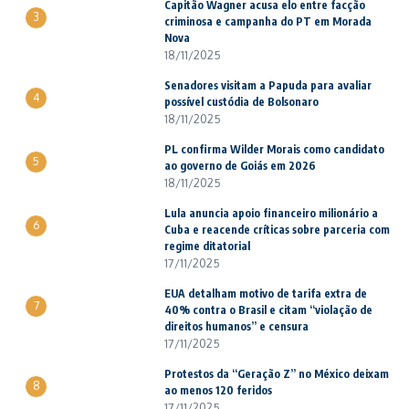
Capitão Wagner acusa elo entre facção
3
criminosa e campanha do PT em Morada
Nova
18/11/2025
Senadores visitam a Papuda para avaliar
4
possível custódia de Bolsonaro
18/11/2025
PL confirma Wilder Morais como candidato
5
ao governo de Goiás em 2026
18/11/2025
Lula anuncia apoio financeiro milionário a
6
Cuba e reacende críticas sobre parceria com
regime ditatorial
17/11/2025
EUA detalham motivo de tarifa extra de
7
40% contra o Brasil e citam “violação de
direitos humanos” e censura
17/11/2025
Protestos da “Geração Z” no México deixam
8
ao menos 120 feridos
17/11/2025