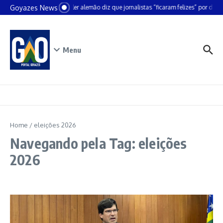
Ir para o conteúdo
Goyazes News
Chanceler alemão diz que jornalistas “ficaram felizes” por deixa
Menu
Home
/
eleições 2026
Navegando pela Tag: eleições
2026