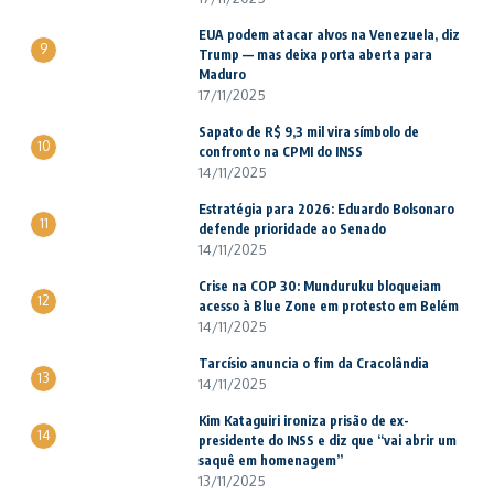
EUA podem atacar alvos na Venezuela, diz
9
Trump — mas deixa porta aberta para
Maduro
17/11/2025
Sapato de R$ 9,3 mil vira símbolo de
10
confronto na CPMI do INSS
14/11/2025
Estratégia para 2026: Eduardo Bolsonaro
11
defende prioridade ao Senado
14/11/2025
Crise na COP 30: Munduruku bloqueiam
12
acesso à Blue Zone em protesto em Belém
14/11/2025
Tarcísio anuncia o fim da Cracolândia
13
14/11/2025
Kim Kataguiri ironiza prisão de ex-
14
presidente do INSS e diz que “vai abrir um
saquê em homenagem”
13/11/2025