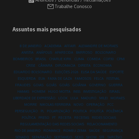
Trabalhe Conosco
Assuntos mais pesquisados
8 DE JANEIRO
ACADEMIA
AFFAIR
ALEXANDRE DE MORAES
ANISTIA
ANÁPOLIS
APARECIDA
BARROSO
BOLSONARO
BOMBEIROS
BRASIL
CHARLIE KIRK
CLIMA
COMIDA
COP30
CPMI
CRISE
CÂMARA
DIPLOMACIA
DIREITA
ECONOMIA
EDUARDO BOLSONARO
ELEIÇÕES 2026
ELISA DA SAÚDE
ESPORTE
ESQUERDA
EUA
FAIXA DE GAZA
FAMOSOS
FELCA
FESTIVAL
FRAUDES
GOIAS
GOIÁS
GOIÁS
GOIÂNIA
GOVERNO
GUERRA
HAMAS
HOMEM
HUGO MOTTA
INSS
INVESTIGAÇÃO
ISRAEL
LIBERDADE DE EXPRESSÃO
LOOK
LULA
MADURO
MILEI
MORAES
MORRE
NIKOLAS FERREIRA
NOVO
OPERAÇÃO
PCC
PERSEGUIÇÃO
PL
POLARIZAÇÃO
POLITICA
POLITÍCA
POLÊMICA
POLÍTICA
PRESO
PT
RECEITA
RECEITAS
REDES SOCIAIS
REGULAMENTAÇÃO DAS REDES SOCIAIS
RELACIONAMENTO
RIO DE JANEIRO
ROMANCE
ROMEU ZEMA
SAÚDE
SEGURANÇA
SENADO
SEPARAÇÃO
SERTANEJO
SEXO
SHOW
STF
TARCÍSIO