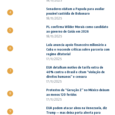
18/11/2025
Senadores visitam a Papuda para avaliar
4
possível custódia de Bolsonaro
18/11/2025
PL confirma Wilder Morais como candidato
5
ao governo de Goiás em 2026
18/11/2025
Lula anuncia apoio financeiro milionário a
6
Cuba e reacende críticas sobre parceria com
regime ditatorial
17/11/2025
EUA detalham motivo de tarifa extra de
7
40% contra o Brasil e citam “violação de
direitos humanos” e censura
17/11/2025
Protestos da “Geração Z” no México deixam
8
ao menos 120 feridos
17/11/2025
EUA podem atacar alvos na Venezuela, diz
9
Trump — mas deixa porta aberta para