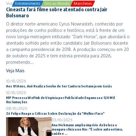
Victor Samuel
24/10/2025
Entretenimento
Giro ao Mundo
Manchetes
Cineasta fará filme sobre atentado contra Jair
Bolsonaro
O diretor norte-americano Cyrus Nowrasteh, conhecido por
produções de cunho político e histórico, está à frente de um
novo longa-metragem intitulado “Dark Horse”, que abordará o
atentado sofrido pelo então candidato Jair Bolsonaro durante
a campanha presidencial de 2018. A produção começou em 20
de outubro de 2025 e tem estreia prevista para 2026,
prometendo...
Veja Mais
10/10/2025
Aos 81 Anos, Avó Realiza Sonho de Ser Cantora Sertaneja em Goiás
10/10/2025
MP Processa WePink de Virginia por Publicidade Enganosa e 120 Mil
Reclamações
08/10/2025
Zé Felipe Reage a Críticas Sobre Declaração da “Melhor Fase”
03/10/2025
Ana Hickmann amplia império da beleza e
inaugura clínica no Rio: “É sobre autoestima,
saúde e ...