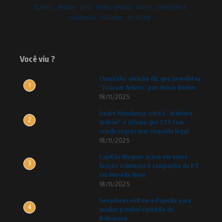
TEATRO
TRUMP
UFG
UNIÃO BRASIL
VAGAS
VENEZUELA
VIOLÊNCIA
VIRGINIA
ZE FELIPE
Você viu ?
Chanceler alemão diz que jornalistas
1
“ficaram felizes” por deixar Belém
18/11/2025
André Mendonça critica “ativismo
2
judicial” e afirma que STF tem
criado regras sem respaldo legal
18/11/2025
Capitão Wagner acusa elo entre
3
facção criminosa e campanha do PT
em Morada Nova
18/11/2025
Senadores visitam a Papuda para
4
avaliar possível custódia de
Bolsonaro