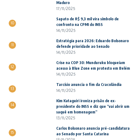
Maduro
17/11/2025
Sapato de R$ 9,3 mil vira símbolo de
10
confronto na CPMI do INSS
14/11/2025
Estratégia para 2026: Eduardo Bolsonaro
11
defende prioridade ao Senado
14/11/2025
Crise na COP 30: Munduruku bloqueiam
12
acesso à Blue Zone em protesto em Belém
14/11/2025
Tarcísio anuncia o fim da Cracolândia
13
14/11/2025
Kim Kataguiri ironiza prisão de ex-
14
presidente do INSS e diz que “vai abrir um
saquê em homenagem”
13/11/2025
Carlos Bolsonaro anuncia pré-candidatura
15
ao Senado por Santa Catarina
13/11/2025