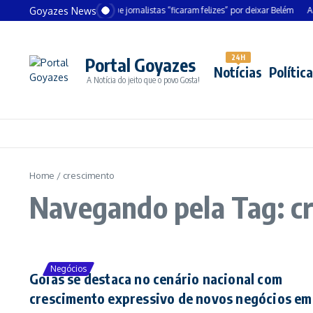
Ir para o conteúdo
Goyazes News
Chanceler alemão diz que jornalistas “ficaram felizes” por deixar Belém
André
24H
Portal Goyazes
Notícias
Política
A Notícia do jeito que o povo Gosta!
Home
/
crescimento
Navegando pela Tag: c
Negócios
Goiás se destaca no cenário nacional com
crescimento expressivo de novos negócios em