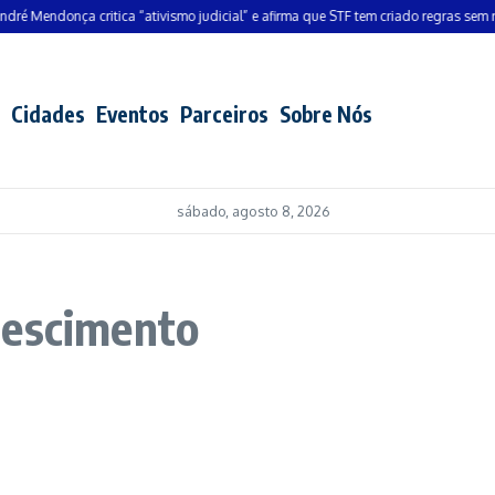
 Mendonça critica “ativismo judicial” e afirma que STF tem criado regras sem resp
Cidades
Eventos
Parceiros
Sobre Nós
sábado, agosto 8, 2026
rescimento