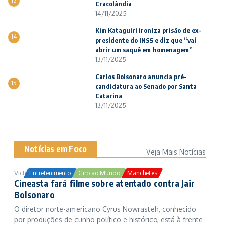
13
Cracolândia
14/11/2025
Kim Kataguiri ironiza prisão de ex-
14
presidente do INSS e diz que “vai
abrir um saquê em homenagem”
13/11/2025
Carlos Bolsonaro anuncia pré-
15
candidatura ao Senado por Santa
Catarina
13/11/2025
Notícias em Foco
Veja Mais Notícias
Victor Samuel
24/10/2025
Entretenimento
Giro ao Mundo
Manchetes
Cineasta fará filme sobre atentado contra Jair
Bolsonaro
O diretor norte-americano Cyrus Nowrasteh, conhecido
por produções de cunho político e histórico, está à frente