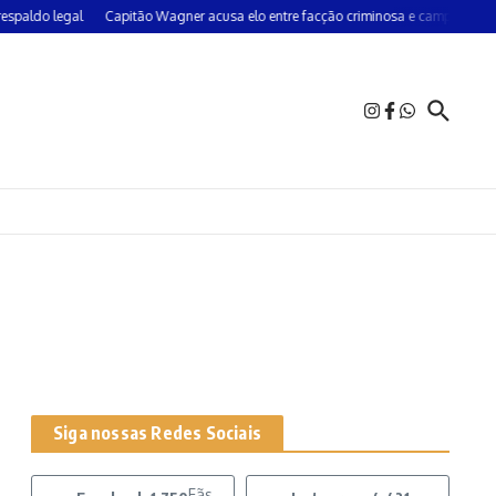
aldo legal
Capitão Wagner acusa elo entre facção criminosa e campanha do 
Siga nossas Redes Sociais
Fãs