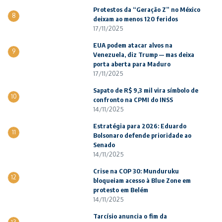
Protestos da “Geração Z” no México
8
deixam ao menos 120 feridos
17/11/2025
EUA podem atacar alvos na
9
Venezuela, diz Trump — mas deixa
porta aberta para Maduro
17/11/2025
Sapato de R$ 9,3 mil vira símbolo de
10
confronto na CPMI do INSS
14/11/2025
Estratégia para 2026: Eduardo
11
Bolsonaro defende prioridade ao
Senado
14/11/2025
Crise na COP 30: Munduruku
12
bloqueiam acesso à Blue Zone em
protesto em Belém
14/11/2025
Tarcísio anuncia o fim da