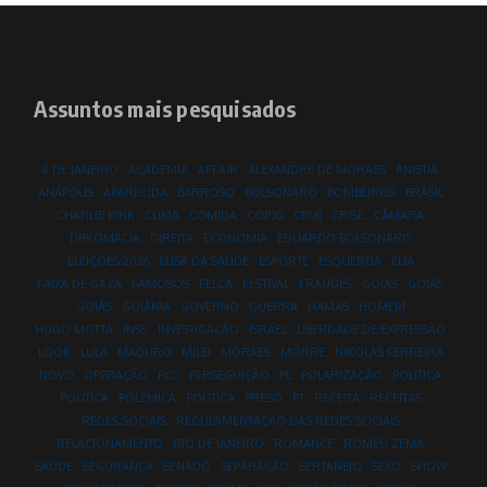
Assuntos mais pesquisados
8 DE JANEIRO
ACADEMIA
AFFAIR
ALEXANDRE DE MORAES
ANISTIA
ANÁPOLIS
APARECIDA
BARROSO
BOLSONARO
BOMBEIROS
BRASIL
CHARLIE KIRK
CLIMA
COMIDA
COP30
CPMI
CRISE
CÂMARA
DIPLOMACIA
DIREITA
ECONOMIA
EDUARDO BOLSONARO
ELEIÇÕES 2026
ELISA DA SAÚDE
ESPORTE
ESQUERDA
EUA
FAIXA DE GAZA
FAMOSOS
FELCA
FESTIVAL
FRAUDES
GOIAS
GOIÁS
GOIÁS
GOIÂNIA
GOVERNO
GUERRA
HAMAS
HOMEM
HUGO MOTTA
INSS
INVESTIGAÇÃO
ISRAEL
LIBERDADE DE EXPRESSÃO
LOOK
LULA
MADURO
MILEI
MORAES
MORRE
NIKOLAS FERREIRA
NOVO
OPERAÇÃO
PCC
PERSEGUIÇÃO
PL
POLARIZAÇÃO
POLITICA
POLITÍCA
POLÊMICA
POLÍTICA
PRESO
PT
RECEITA
RECEITAS
REDES SOCIAIS
REGULAMENTAÇÃO DAS REDES SOCIAIS
RELACIONAMENTO
RIO DE JANEIRO
ROMANCE
ROMEU ZEMA
SAÚDE
SEGURANÇA
SENADO
SEPARAÇÃO
SERTANEJO
SEXO
SHOW