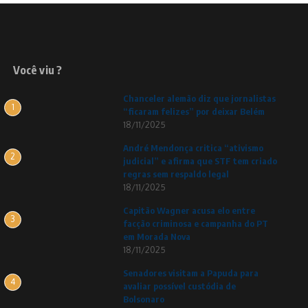
Você viu ?
Chanceler alemão diz que jornalistas
1
“ficaram felizes” por deixar Belém
18/11/2025
André Mendonça critica “ativismo
2
judicial” e afirma que STF tem criado
regras sem respaldo legal
18/11/2025
Capitão Wagner acusa elo entre
3
facção criminosa e campanha do PT
em Morada Nova
18/11/2025
Senadores visitam a Papuda para
4
avaliar possível custódia de
Bolsonaro