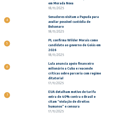
em Morada Nova
18/11/2025
Senadores visitam a Papuda para
4
avaliar possível custódia de
Bolsonaro
18/11/2025
PL confirma Wilder Morais como
5
candidato ao governo de Goiás em
2026
18/11/2025
Lula anuncia apoio financeiro
6
milionário a Cuba e reacende
críticas sobre parceria com regime
ditatorial
17/11/2025
EUA detalham motivo de tarifa
7
extra de 40% contra o Brasil e
citam “violação de direitos
humanos” e censura
17/11/2025