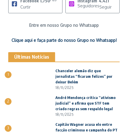
Facebook
1,750
Instagram
4,421
Seguidores
Curtir
Seguir
Entre em nosso Grupo no Whatsapp
Clique aqui e faça parte do nosso Grupo no Whatsapp!
Últimas Notícias
Chanceler alemão diz que
1
jornalistas “ficaram felizes” por
deixar Belém
18/11/2025
André Mendonça critica “ativismo
2
judicial” e afirma que STF tem
criado regras sem respaldo legal
18/11/2025
Capitão Wagner acusa elo entre
3
facção criminosa e campanha do PT