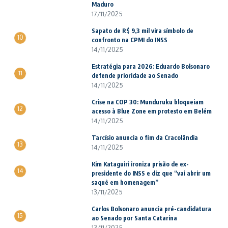
Maduro
17/11/2025
Sapato de R$ 9,3 mil vira símbolo de
10
confronto na CPMI do INSS
14/11/2025
Estratégia para 2026: Eduardo Bolsonaro
11
defende prioridade ao Senado
14/11/2025
Crise na COP 30: Munduruku bloqueiam
12
acesso à Blue Zone em protesto em Belém
14/11/2025
Tarcísio anuncia o fim da Cracolândia
13
14/11/2025
Kim Kataguiri ironiza prisão de ex-
14
presidente do INSS e diz que “vai abrir um
saquê em homenagem”
13/11/2025
Carlos Bolsonaro anuncia pré-candidatura
15
ao Senado por Santa Catarina
13/11/2025