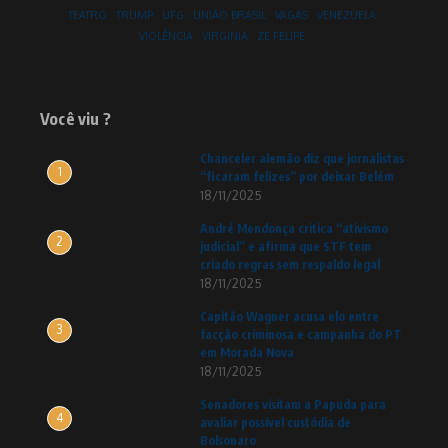
TEATRO
TRUMP
UFG
UNIÃO BRASIL
VAGAS
VENEZUELA
VIOLÊNCIA
VIRGINIA
ZE FELIPE
Você viu ?
Chanceler alemão diz que jornalistas
1
“ficaram felizes” por deixar Belém
18/11/2025
André Mendonça critica “ativismo
2
judicial” e afirma que STF tem
criado regras sem respaldo legal
18/11/2025
Capitão Wagner acusa elo entre
3
facção criminosa e campanha do PT
em Morada Nova
18/11/2025
Senadores visitam a Papuda para
4
avaliar possível custódia de
Bolsonaro