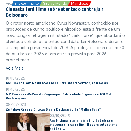
Victor Samuel
24/10/2025
Entretenimento
Giro ao Mundo
Manchetes
Cineasta fará filme sobre atentado contra Jair
Bolsonaro
O diretor norte-americano Cyrus Nowrasteh, conhecido por
produções de cunho político e histórico, está à frente de um
novo longa-metragem intitulado “Dark Horse”, que abordará o
atentado sofrido pelo então candidato Jair Bolsonaro durante
a campanha presidencial de 2018. A produção começou em 20
de outubro de 2025 e tem estreia prevista para 2026,
prometendo...
Veja Mais
10/10/2025
Aos 81 Anos, Avó Realiza Sonho de Ser Cantora Sertaneja em Goiás
10/10/2025
MP Processa WePink de Virginia por Publicidade Enganosa e 120 Mil
Reclamações
08/10/2025
Zé Felipe Reage a Críticas Sobre Declaração da “Melhor Fase”
03/10/2025
Ana Hickmann amplia império da beleza e
inaugura clínica no Rio: “É sobre autoestima,
saúde e ...