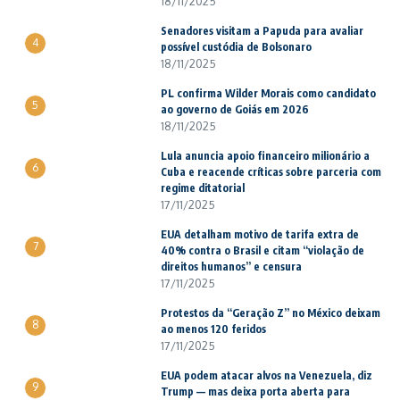
18/11/2025
Senadores visitam a Papuda para avaliar
4
possível custódia de Bolsonaro
18/11/2025
PL confirma Wilder Morais como candidato
5
ao governo de Goiás em 2026
18/11/2025
Lula anuncia apoio financeiro milionário a
6
Cuba e reacende críticas sobre parceria com
regime ditatorial
17/11/2025
EUA detalham motivo de tarifa extra de
7
40% contra o Brasil e citam “violação de
direitos humanos” e censura
17/11/2025
Protestos da “Geração Z” no México deixam
8
ao menos 120 feridos
17/11/2025
EUA podem atacar alvos na Venezuela, diz
9
Trump — mas deixa porta aberta para