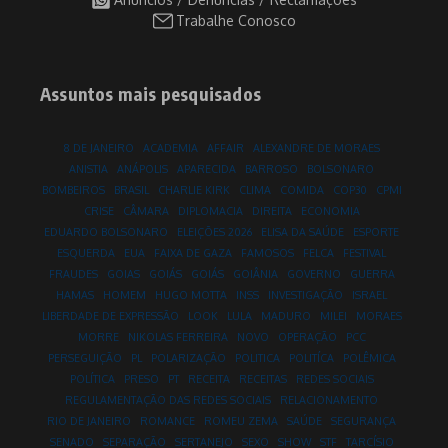
Trabalhe Conosco
Assuntos mais pesquisados
8 DE JANEIRO
ACADEMIA
AFFAIR
ALEXANDRE DE MORAES
ANISTIA
ANÁPOLIS
APARECIDA
BARROSO
BOLSONARO
BOMBEIROS
BRASIL
CHARLIE KIRK
CLIMA
COMIDA
COP30
CPMI
CRISE
CÂMARA
DIPLOMACIA
DIREITA
ECONOMIA
EDUARDO BOLSONARO
ELEIÇÕES 2026
ELISA DA SAÚDE
ESPORTE
ESQUERDA
EUA
FAIXA DE GAZA
FAMOSOS
FELCA
FESTIVAL
FRAUDES
GOIAS
GOIÁS
GOIÁS
GOIÂNIA
GOVERNO
GUERRA
HAMAS
HOMEM
HUGO MOTTA
INSS
INVESTIGAÇÃO
ISRAEL
LIBERDADE DE EXPRESSÃO
LOOK
LULA
MADURO
MILEI
MORAES
MORRE
NIKOLAS FERREIRA
NOVO
OPERAÇÃO
PCC
PERSEGUIÇÃO
PL
POLARIZAÇÃO
POLITICA
POLITÍCA
POLÊMICA
POLÍTICA
PRESO
PT
RECEITA
RECEITAS
REDES SOCIAIS
REGULAMENTAÇÃO DAS REDES SOCIAIS
RELACIONAMENTO
RIO DE JANEIRO
ROMANCE
ROMEU ZEMA
SAÚDE
SEGURANÇA
SENADO
SEPARAÇÃO
SERTANEJO
SEXO
SHOW
STF
TARCÍSIO