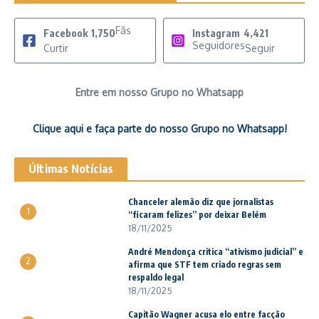
Fãs
Facebook
1,750
Instagram
4,421
Seguidores
Curtir
Seguir
Entre em nosso Grupo no Whatsapp
Clique aqui e faça parte do nosso Grupo no Whatsapp!
Últimas Notícias
Chanceler alemão diz que jornalistas
1
“ficaram felizes” por deixar Belém
18/11/2025
André Mendonça critica “ativismo judicial” e
2
afirma que STF tem criado regras sem
respaldo legal
18/11/2025
Capitão Wagner acusa elo entre facção