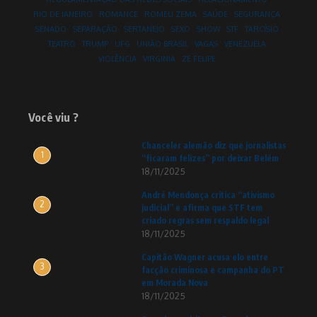
RIO DE JANEIRO
ROMANCE
ROMEU ZEMA
SAÚDE
SEGURANÇA
SENADO
SEPARAÇÃO
SERTANEJO
SEXO
SHOW
STF
TARCÍSIO
TEATRO
TRUMP
UFG
UNIÃO BRASIL
VAGAS
VENEZUELA
VIOLÊNCIA
VIRGINIA
ZE FELIPE
Você viu ?
Chanceler alemão diz que jornalistas
1
“ficaram felizes” por deixar Belém
18/11/2025
André Mendonça critica “ativismo
2
judicial” e afirma que STF tem
criado regras sem respaldo legal
18/11/2025
Capitão Wagner acusa elo entre
3
facção criminosa e campanha do PT
em Morada Nova
18/11/2025