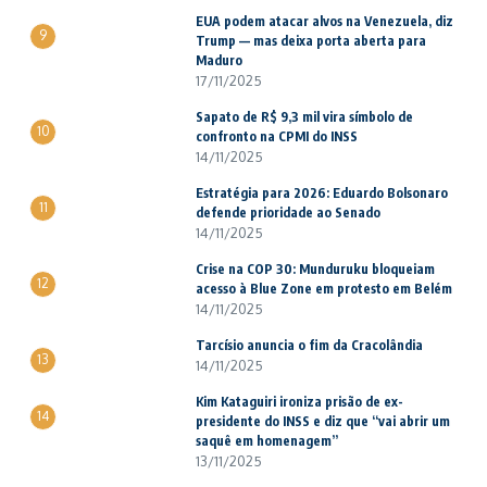
EUA podem atacar alvos na Venezuela, diz
9
Trump — mas deixa porta aberta para
Maduro
17/11/2025
Sapato de R$ 9,3 mil vira símbolo de
10
confronto na CPMI do INSS
14/11/2025
Estratégia para 2026: Eduardo Bolsonaro
11
defende prioridade ao Senado
14/11/2025
Crise na COP 30: Munduruku bloqueiam
12
acesso à Blue Zone em protesto em Belém
14/11/2025
Tarcísio anuncia o fim da Cracolândia
13
14/11/2025
Kim Kataguiri ironiza prisão de ex-
14
presidente do INSS e diz que “vai abrir um
saquê em homenagem”
13/11/2025