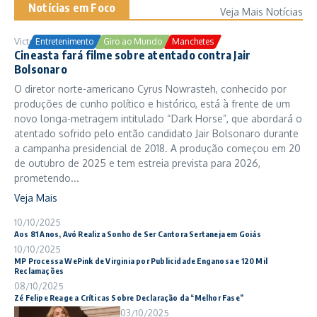
Notícias em Foco
Veja Mais Notícias
Victor Samuel
24/10/2025
Entretenimento
Giro ao Mundo
Manchetes
Cineasta fará filme sobre atentado contra Jair
Bolsonaro
O diretor norte-americano Cyrus Nowrasteh, conhecido por
produções de cunho político e histórico, está à frente de um
novo longa-metragem intitulado “Dark Horse”, que abordará o
atentado sofrido pelo então candidato Jair Bolsonaro durante
a campanha presidencial de 2018. A produção começou em 20
de outubro de 2025 e tem estreia prevista para 2026,
prometendo...
Veja Mais
10/10/2025
Aos 81 Anos, Avó Realiza Sonho de Ser Cantora Sertaneja em Goiás
10/10/2025
MP Processa WePink de Virginia por Publicidade Enganosa e 120 Mil
Reclamações
08/10/2025
Zé Felipe Reage a Críticas Sobre Declaração da “Melhor Fase”
03/10/2025