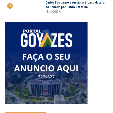
Carlos Bolsonaro anuncia pré-candidatura
15
ao Senado por Santa Catarina
13/11/2025