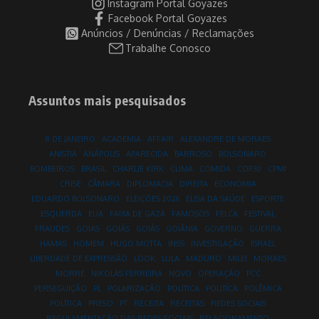
Instagram Portal Goyazes
Facebook Portal Goyazes
Anúncios / Denúncias / Reclamações
Trabalhe Conosco
Assuntos mais pesquisados
8 DE JANEIRO
ACADEMIA
AFFAIR
ALEXANDRE DE MORAES
ANISTIA
ANÁPOLIS
APARECIDA
BARROSO
BOLSONARO
BOMBEIROS
BRASIL
CHARLIE KIRK
CLIMA
COMIDA
COP30
CPMI
CRISE
CÂMARA
DIPLOMACIA
DIREITA
ECONOMIA
EDUARDO BOLSONARO
ELEIÇÕES 2026
ELISA DA SAÚDE
ESPORTE
ESQUERDA
EUA
FAIXA DE GAZA
FAMOSOS
FELCA
FESTIVAL
FRAUDES
GOIAS
GOIÁS
GOIÁS
GOIÂNIA
GOVERNO
GUERRA
HAMAS
HOMEM
HUGO MOTTA
INSS
INVESTIGAÇÃO
ISRAEL
LIBERDADE DE EXPRESSÃO
LOOK
LULA
MADURO
MILEI
MORAES
MORRE
NIKOLAS FERREIRA
NOVO
OPERAÇÃO
PCC
PERSEGUIÇÃO
PL
POLARIZAÇÃO
POLITICA
POLITÍCA
POLÊMICA
POLÍTICA
PRESO
PT
RECEITA
RECEITAS
REDES SOCIAIS
REGULAMENTAÇÃO DAS REDES SOCIAIS
RELACIONAMENTO