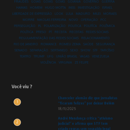
FRAUDES
GOIAS
GOIÁS
GOIÁS
GOIÂNIA
GOVERNO
GUERRA
HAMAS
HOMEM
HUGO MOTTA
INSS
INVESTIGAÇÃO
ISRAEL
LIBERDADE DE EXPRESSÃO
LOOK
LULA
MADURO
MILEI
MORAES
MORRE
NIKOLAS FERREIRA
NOVO
OPERAÇÃO
PCC
PERSEGUIÇÃO
PL
POLARIZAÇÃO
POLITICA
POLITÍCA
POLÊMICA
POLÍTICA
PRESO
PT
RECEITA
RECEITAS
REDES SOCIAIS
REGULAMENTAÇÃO DAS REDES SOCIAIS
RELACIONAMENTO
RIO DE JANEIRO
ROMANCE
ROMEU ZEMA
SAÚDE
SEGURANÇA
SENADO
SEPARAÇÃO
SERTANEJO
SEXO
SHOW
STF
TARCÍSIO
TEATRO
TRUMP
UFG
UNIÃO BRASIL
VAGAS
VENEZUELA
VIOLÊNCIA
VIRGINIA
ZE FELIPE
Você viu ?
Chanceler alemão diz que jornalistas
1
“ficaram felizes” por deixar Belém
18/11/2025
André Mendonça critica “ativismo
2
judicial” e afirma que STF tem
criado regras sem respaldo legal