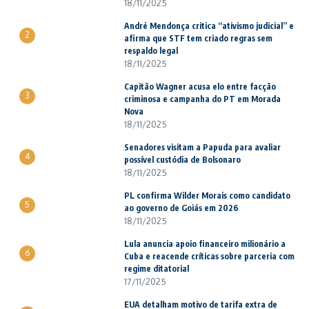
18/11/2025
André Mendonça critica “ativismo judicial” e
2
afirma que STF tem criado regras sem
respaldo legal
18/11/2025
Capitão Wagner acusa elo entre facção
3
criminosa e campanha do PT em Morada
Nova
18/11/2025
Senadores visitam a Papuda para avaliar
4
possível custódia de Bolsonaro
18/11/2025
PL confirma Wilder Morais como candidato
5
ao governo de Goiás em 2026
18/11/2025
Lula anuncia apoio financeiro milionário a
6
Cuba e reacende críticas sobre parceria com
regime ditatorial
17/11/2025
EUA detalham motivo de tarifa extra de