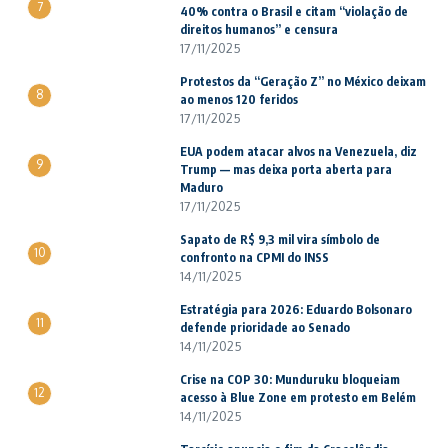
7
40% contra o Brasil e citam “violação de
direitos humanos” e censura
17/11/2025
Protestos da “Geração Z” no México deixam
8
ao menos 120 feridos
17/11/2025
EUA podem atacar alvos na Venezuela, diz
9
Trump — mas deixa porta aberta para
Maduro
17/11/2025
Sapato de R$ 9,3 mil vira símbolo de
10
confronto na CPMI do INSS
14/11/2025
Estratégia para 2026: Eduardo Bolsonaro
11
defende prioridade ao Senado
14/11/2025
Crise na COP 30: Munduruku bloqueiam
12
acesso à Blue Zone em protesto em Belém
14/11/2025