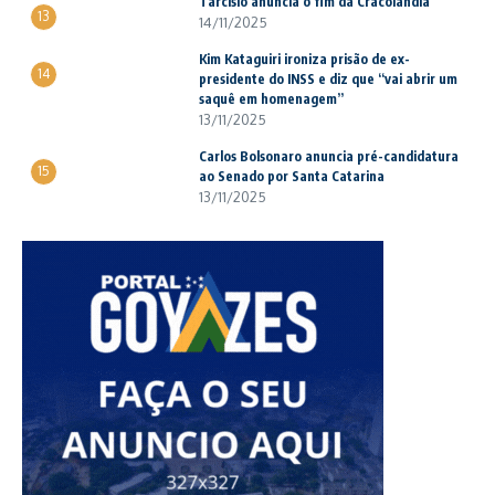
Tarcísio anuncia o fim da Cracolândia
13
14/11/2025
Kim Kataguiri ironiza prisão de ex-
14
presidente do INSS e diz que “vai abrir um
saquê em homenagem”
13/11/2025
Carlos Bolsonaro anuncia pré-candidatura
15
ao Senado por Santa Catarina
13/11/2025