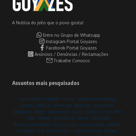
A Notícia do jeito que o povo gosta!
Entre no Grupo de Whatsapp
Instagram Portal Goyazes
Facebook Portal Goyazes
Anúncios / Denúncias / Reclamações
Trabalhe Conosco
Assuntos mais pesquisados
8 DE JANEIRO
ACADEMIA
AFFAIR
ALEXANDRE DE MORAES
ANISTIA
ANÁPOLIS
APARECIDA
BARROSO
BOLSONARO
BOMBEIROS
BRASIL
CHARLIE KIRK
CLIMA
COMIDA
COP30
CPMI
CRISE
CÂMARA
DIPLOMACIA
DIREITA
ECONOMIA
EDUARDO BOLSONARO
ELEIÇÕES 2026
ELISA DA SAÚDE
ESPORTE
ESQUERDA
EUA
FAIXA DE GAZA
FAMOSOS
FELCA
FESTIVAL