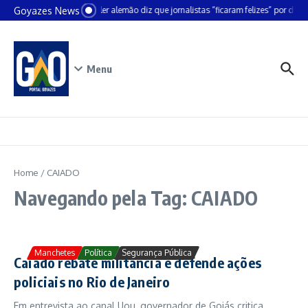
Ir para o conteúdo
Goyazes News
Chanceler alemão diz que jornalistas “ficaram felizes” por deixa
Menu
Home
/
CAIADO
Navegando pela Tag: CAIADO
Manchetes
Política
Segurança Pública
Caiado rebate militância e defende ações
policiais no Rio de Janeiro
Em entrevista ao canal Uou, governador de Goiás critica