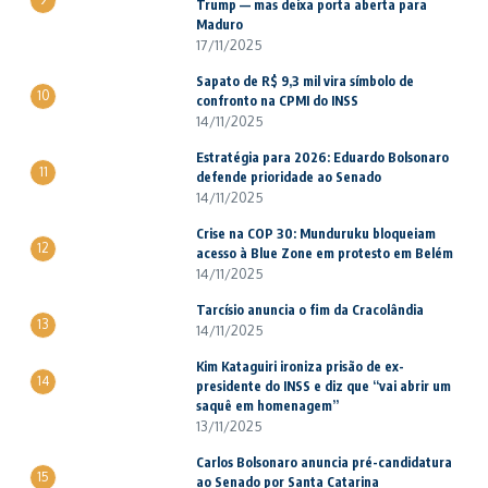
Trump — mas deixa porta aberta para
Maduro
17/11/2025
Sapato de R$ 9,3 mil vira símbolo de
10
confronto na CPMI do INSS
14/11/2025
Estratégia para 2026: Eduardo Bolsonaro
11
defende prioridade ao Senado
14/11/2025
Crise na COP 30: Munduruku bloqueiam
12
acesso à Blue Zone em protesto em Belém
14/11/2025
Tarcísio anuncia o fim da Cracolândia
13
14/11/2025
Kim Kataguiri ironiza prisão de ex-
14
presidente do INSS e diz que “vai abrir um
saquê em homenagem”
13/11/2025
Carlos Bolsonaro anuncia pré-candidatura
15
ao Senado por Santa Catarina