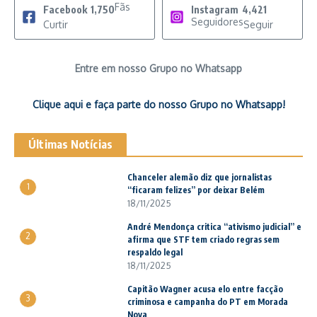
Fãs
Facebook
1,750
Instagram
4,421
Seguidores
Curtir
Seguir
Entre em nosso Grupo no Whatsapp
Clique aqui e faça parte do nosso Grupo no Whatsapp!
Últimas Notícias
Chanceler alemão diz que jornalistas
1
“ficaram felizes” por deixar Belém
18/11/2025
André Mendonça critica “ativismo judicial” e
2
afirma que STF tem criado regras sem
respaldo legal
18/11/2025
Capitão Wagner acusa elo entre facção
3
criminosa e campanha do PT em Morada
Nova