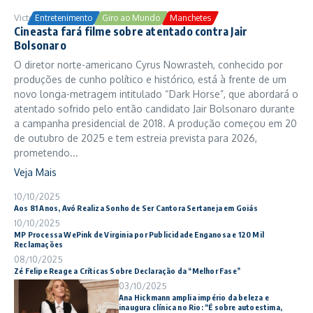
Victor Samuel
24/10/2025
Entretenimento
Giro ao Mundo
Manchetes
Cineasta fará filme sobre atentado contra Jair
Bolsonaro
O diretor norte-americano Cyrus Nowrasteh, conhecido por
produções de cunho político e histórico, está à frente de um
novo longa-metragem intitulado “Dark Horse”, que abordará o
atentado sofrido pelo então candidato Jair Bolsonaro durante
a campanha presidencial de 2018. A produção começou em 20
de outubro de 2025 e tem estreia prevista para 2026,
prometendo...
Veja Mais
10/10/2025
Aos 81 Anos, Avó Realiza Sonho de Ser Cantora Sertaneja em Goiás
10/10/2025
MP Processa WePink de Virginia por Publicidade Enganosa e 120 Mil
Reclamações
08/10/2025
Zé Felipe Reage a Críticas Sobre Declaração da “Melhor Fase”
03/10/2025
Ana Hickmann amplia império da beleza e
inaugura clínica no Rio: “É sobre autoestima,