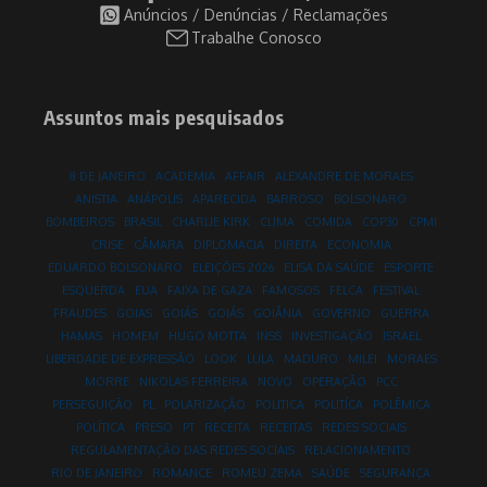
Anúncios / Denúncias / Reclamações
Trabalhe Conosco
Assuntos mais pesquisados
8 DE JANEIRO
ACADEMIA
AFFAIR
ALEXANDRE DE MORAES
ANISTIA
ANÁPOLIS
APARECIDA
BARROSO
BOLSONARO
BOMBEIROS
BRASIL
CHARLIE KIRK
CLIMA
COMIDA
COP30
CPMI
CRISE
CÂMARA
DIPLOMACIA
DIREITA
ECONOMIA
EDUARDO BOLSONARO
ELEIÇÕES 2026
ELISA DA SAÚDE
ESPORTE
ESQUERDA
EUA
FAIXA DE GAZA
FAMOSOS
FELCA
FESTIVAL
FRAUDES
GOIAS
GOIÁS
GOIÁS
GOIÂNIA
GOVERNO
GUERRA
HAMAS
HOMEM
HUGO MOTTA
INSS
INVESTIGAÇÃO
ISRAEL
LIBERDADE DE EXPRESSÃO
LOOK
LULA
MADURO
MILEI
MORAES
MORRE
NIKOLAS FERREIRA
NOVO
OPERAÇÃO
PCC
PERSEGUIÇÃO
PL
POLARIZAÇÃO
POLITICA
POLITÍCA
POLÊMICA
POLÍTICA
PRESO
PT
RECEITA
RECEITAS
REDES SOCIAIS
REGULAMENTAÇÃO DAS REDES SOCIAIS
RELACIONAMENTO
RIO DE JANEIRO
ROMANCE
ROMEU ZEMA
SAÚDE
SEGURANÇA