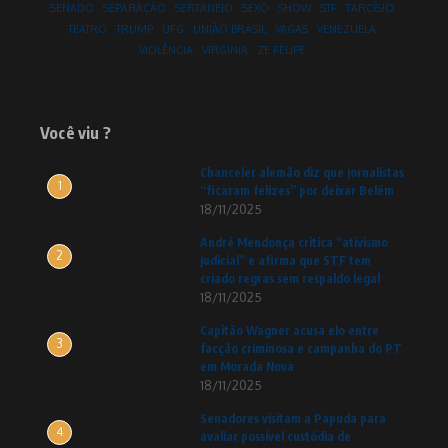
SENADO
SEPARAÇÃO
SERTANEJO
SEXO
SHOW
STF
TARCÍSIO
TEATRO
TRUMP
UFG
UNIÃO BRASIL
VAGAS
VENEZUELA
VIOLÊNCIA
VIRGINIA
ZE FELIPE
Você viu ?
Chanceler alemão diz que jornalistas
1
“ficaram felizes” por deixar Belém
18/11/2025
André Mendonça critica “ativismo
2
judicial” e afirma que STF tem
criado regras sem respaldo legal
18/11/2025
Capitão Wagner acusa elo entre
3
facção criminosa e campanha do PT
em Morada Nova
18/11/2025
Senadores visitam a Papuda para
4
avaliar possível custódia de