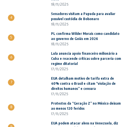
18/11/2025
Senadores visitam a Papuda para avaliar
4
possível custódia de Bolsonaro
18/11/2025
PL confirma Wilder Morais como candidato
5
ao governo de Goiás em 2026
18/11/2025
Lula anuncia apoio financeiro milionário a
6
Cuba e reacende críticas sobre parceria com
regime ditatorial
17/11/2025
EUA detalham motivo de tarifa extra de
7
40% contra o Brasil e citam “violação de
direitos humanos” e censura
17/11/2025
Protestos da “Geração Z” no México deixam
8
ao menos 120 feridos
17/11/2025
EUA podem atacar alvos na Venezuela, diz
9