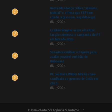
André Mendonça critica “ativismo
2
judicial” e afirma que STF tem
criado regras sem respaldo legal
18/11/2025
Capitão Wagner acusa elo entre
3
facção criminosa e campanha do PT
em Morada Nova
18/11/2025
Senadores visitam a Papuda para
4
avaliar possível custódia de
Bolsonaro
18/11/2025
PL confirma Wilder Morais como
5
candidato ao governo de Goiás em
2026
18/11/2025
Desenvolvido por Agência Mandato C. P.