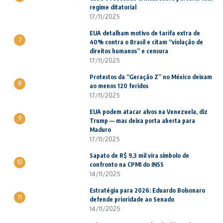
regime ditatorial
17/11/2025
EUA detalham motivo de tarifa extra de
7
40% contra o Brasil e citam “violação de
direitos humanos” e censura
17/11/2025
Protestos da “Geração Z” no México deixam
8
ao menos 120 feridos
17/11/2025
EUA podem atacar alvos na Venezuela, diz
9
Trump — mas deixa porta aberta para
Maduro
17/11/2025
Sapato de R$ 9,3 mil vira símbolo de
10
confronto na CPMI do INSS
14/11/2025
Estratégia para 2026: Eduardo Bolsonaro
11
defende prioridade ao Senado
14/11/2025