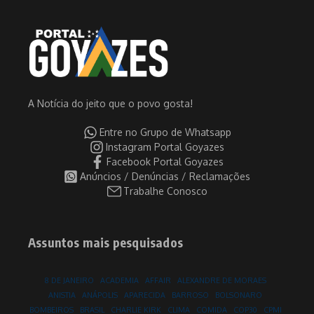
A Notícia do jeito que o povo gosta!
Entre no Grupo de Whatsapp
Instagram Portal Goyazes
Facebook Portal Goyazes
Anúncios / Denúncias / Reclamações
Trabalhe Conosco
Assuntos mais pesquisados
8 DE JANEIRO
ACADEMIA
AFFAIR
ALEXANDRE DE MORAES
ANISTIA
ANÁPOLIS
APARECIDA
BARROSO
BOLSONARO
BOMBEIROS
BRASIL
CHARLIE KIRK
CLIMA
COMIDA
COP30
CPMI