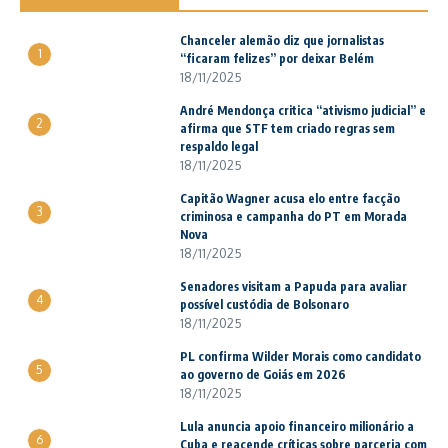
Chanceler alemão diz que jornalistas
1
“ficaram felizes” por deixar Belém
18/11/2025
André Mendonça critica “ativismo judicial” e
2
afirma que STF tem criado regras sem
respaldo legal
18/11/2025
Capitão Wagner acusa elo entre facção
3
criminosa e campanha do PT em Morada
Nova
18/11/2025
Senadores visitam a Papuda para avaliar
4
possível custódia de Bolsonaro
18/11/2025
PL confirma Wilder Morais como candidato
5
ao governo de Goiás em 2026
18/11/2025
Lula anuncia apoio financeiro milionário a
6
Cuba e reacende críticas sobre parceria com