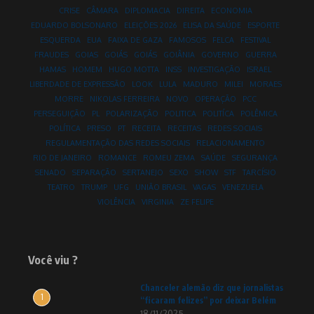
CRISE
CÂMARA
DIPLOMACIA
DIREITA
ECONOMIA
EDUARDO BOLSONARO
ELEIÇÕES 2026
ELISA DA SAÚDE
ESPORTE
ESQUERDA
EUA
FAIXA DE GAZA
FAMOSOS
FELCA
FESTIVAL
FRAUDES
GOIAS
GOIÁS
GOIÁS
GOIÂNIA
GOVERNO
GUERRA
HAMAS
HOMEM
HUGO MOTTA
INSS
INVESTIGAÇÃO
ISRAEL
LIBERDADE DE EXPRESSÃO
LOOK
LULA
MADURO
MILEI
MORAES
MORRE
NIKOLAS FERREIRA
NOVO
OPERAÇÃO
PCC
PERSEGUIÇÃO
PL
POLARIZAÇÃO
POLITICA
POLITÍCA
POLÊMICA
POLÍTICA
PRESO
PT
RECEITA
RECEITAS
REDES SOCIAIS
REGULAMENTAÇÃO DAS REDES SOCIAIS
RELACIONAMENTO
RIO DE JANEIRO
ROMANCE
ROMEU ZEMA
SAÚDE
SEGURANÇA
SENADO
SEPARAÇÃO
SERTANEJO
SEXO
SHOW
STF
TARCÍSIO
TEATRO
TRUMP
UFG
UNIÃO BRASIL
VAGAS
VENEZUELA
VIOLÊNCIA
VIRGINIA
ZE FELIPE
Você viu ?
Chanceler alemão diz que jornalistas
1
“ficaram felizes” por deixar Belém
18/11/2025