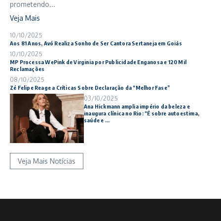
prometendo...
Veja Mais
10/10/2025
Aos 81 Anos, Avó Realiza Sonho de Ser Cantora Sertaneja em Goiás
10/10/2025
MP Processa WePink de Virginia por Publicidade Enganosa e 120 Mil
Reclamações
08/10/2025
Zé Felipe Reage a Críticas Sobre Declaração da “Melhor Fase”
03/10/2025
Ana Hickmann amplia império da beleza e
inaugura clínica no Rio: “É sobre autoestima,
saúde e ...
Veja Mais Notícias