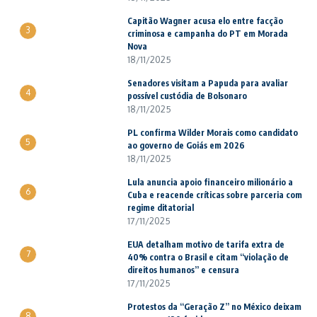
Capitão Wagner acusa elo entre facção
3
criminosa e campanha do PT em Morada
Nova
18/11/2025
Senadores visitam a Papuda para avaliar
4
possível custódia de Bolsonaro
18/11/2025
PL confirma Wilder Morais como candidato
5
ao governo de Goiás em 2026
18/11/2025
Lula anuncia apoio financeiro milionário a
6
Cuba e reacende críticas sobre parceria com
regime ditatorial
17/11/2025
EUA detalham motivo de tarifa extra de
7
40% contra o Brasil e citam “violação de
direitos humanos” e censura
17/11/2025
Protestos da “Geração Z” no México deixam
8