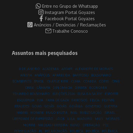
Entre no Grupo de Whatsapp
Instagram Portal Goyazes
Facebook Portal Goyazes
Anúncios / Denúncias / Reclamações
Trabalhe Conosco
Assuntos mais pesquisados
8 DE JANEIRO
ACADEMIA
AFFAIR
ALEXANDRE DE MORAES
ANISTIA
ANÁPOLIS
APARECIDA
BARROSO
BOLSONARO
BOMBEIROS
BRASIL
CHARLIE KIRK
CLIMA
COMIDA
COP30
CPMI
CRISE
CÂMARA
DIPLOMACIA
DIREITA
ECONOMIA
EDUARDO BOLSONARO
ELEIÇÕES 2026
ELISA DA SAÚDE
ESPORTE
ESQUERDA
EUA
FAIXA DE GAZA
FAMOSOS
FELCA
FESTIVAL
FRAUDES
GOIAS
GOIÁS
GOIÁS
GOIÂNIA
GOVERNO
GUERRA
HAMAS
HOMEM
HUGO MOTTA
INSS
INVESTIGAÇÃO
ISRAEL
LIBERDADE DE EXPRESSÃO
LOOK
LULA
MADURO
MILEI
MORAES
MORRE
NIKOLAS FERREIRA
NOVO
OPERAÇÃO
PCC
PERSEGUIÇÃO
PL
POLARIZAÇÃO
POLITICA
POLITÍCA
POLÊMICA