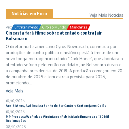
Notícias em Foco
Veja Mais Notícias
Victor Samuel
24/10/2025
Entretenimento
Giro ao Mundo
Manchetes
Cineasta fará filme sobre atentado contra Jair
Bolsonaro
O diretor norte-americano Cyrus Nowrasteh, conhecido por
produções de cunho político e histórico, está à frente de um
novo longa-metragem intitulado “Dark Horse”, que abordará o
atentado sofrido pelo então candidato Jair Bolsonaro durante
a campanha presidencial de 2018. A produção começou em 20
de outubro de 2025 e tem estreia prevista para 2026,
prometendo...
Veja Mais
10/10/2025
Aos 81 Anos, Avó Realiza Sonho de Ser Cantora Sertaneja em Goiás
10/10/2025
MP Processa WePink de Virginia por Publicidade Enganosa e 120 Mil
Reclamações
08/10/2025