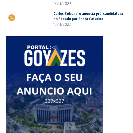
13/11/2025
Carlos Bolsonaro anuncia pré-candidatura
15
ao Senado por Santa Catarina
13/11/2025