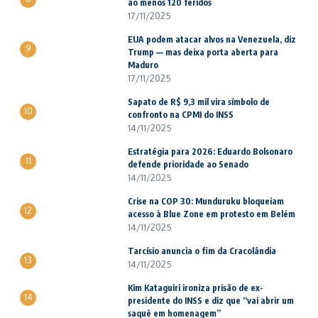
ao menos 120 feridos
17/11/2025
EUA podem atacar alvos na Venezuela, diz
9
Trump — mas deixa porta aberta para
Maduro
17/11/2025
Sapato de R$ 9,3 mil vira símbolo de
10
confronto na CPMI do INSS
14/11/2025
Estratégia para 2026: Eduardo Bolsonaro
11
defende prioridade ao Senado
14/11/2025
Crise na COP 30: Munduruku bloqueiam
12
acesso à Blue Zone em protesto em Belém
14/11/2025
Tarcísio anuncia o fim da Cracolândia
13
14/11/2025
Kim Kataguiri ironiza prisão de ex-
14
presidente do INSS e diz que “vai abrir um
saquê em homenagem”