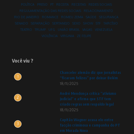
POLÍTICA
PRESO
PT
RECEITA
RECEITAS
REDES SOCIAIS
REGULAMENTAÇÃO DAS REDES SOCIAIS
RELACIONAMENTO
RIO DE JANEIRO
ROMANCE
ROMEU ZEMA
SAÚDE
SEGURANÇA
SENADO
SEPARAÇÃO
SERTANEJO
SEXO
SHOW
STF
TARCÍSIO
TEATRO
TRUMP
UFG
UNIÃO BRASIL
VAGAS
VENEZUELA
VIOLÊNCIA
VIRGINIA
ZE FELIPE
Você viu ?
Chanceler alemão diz que jornalistas
1
“ficaram felizes” por deixar Belém
18/11/2025
André Mendonça critica “ativismo
2
judicial” e afirma que STF tem
criado regras sem respaldo legal
18/11/2025
Capitão Wagner acusa elo entre
3
facção criminosa e campanha do PT
em Morada Nova