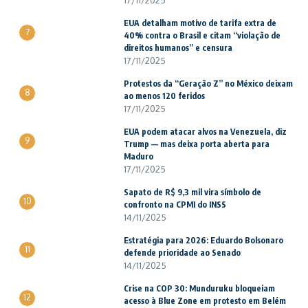
17/11/2025
EUA detalham motivo de tarifa extra de
7
40% contra o Brasil e citam “violação de
direitos humanos” e censura
17/11/2025
Protestos da “Geração Z” no México deixam
8
ao menos 120 feridos
17/11/2025
EUA podem atacar alvos na Venezuela, diz
9
Trump — mas deixa porta aberta para
Maduro
17/11/2025
Sapato de R$ 9,3 mil vira símbolo de
10
confronto na CPMI do INSS
14/11/2025
Estratégia para 2026: Eduardo Bolsonaro
11
defende prioridade ao Senado
14/11/2025
Crise na COP 30: Munduruku bloqueiam
12
acesso à Blue Zone em protesto em Belém