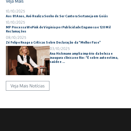
Veja Mais
10/10/2025
Aos 81 Anos, Avó Realiza Sonho de Ser Cantora Sertaneja em Goiás
10/10/2025
MP Processa WePink de Virginia por Publicidade Enganosa e 120 Mil
Reclamações
08/10/2025
Zé Felipe Reage a Críticas Sobre Declaração da “Melhor Fase”
03/10/2025
Ana Hickmann amplia império da beleza e
inaugura clínica no Rio: “É sobre autoestima,
saúde e ...
Veja Mais Notícias