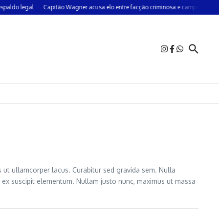
o legal
Capitão Wagner acusa elo entre facção criminosa e campanha do PT 
s ut ullamcorper lacus. Curabitur sed gravida sem. Nulla
uis ex suscipit elementum. Nullam justo nunc, maximus ut massa