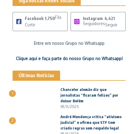
Siga nossas Redes Sociais
Fãs
Facebook
1,750
Instagram
4,421
Seguidores
Curtir
Seguir
Entre em nosso Grupo no Whatsapp
Clique aqui e faça parte do nosso Grupo no Whatsapp!
Últimas Notícias
Chanceler alemão diz que
1
jornalistas “ficaram felizes” por
deixar Belém
18/11/2025
André Mendonça critica “ativismo
2
judicial” e afirma que STF tem
criado regras sem respaldo legal
18/11/2025