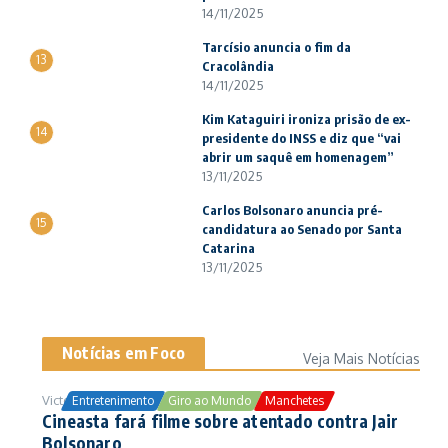
14/11/2025
Tarcísio anuncia o fim da
13
Cracolândia
14/11/2025
Kim Kataguiri ironiza prisão de ex-
14
presidente do INSS e diz que “vai
abrir um saquê em homenagem”
13/11/2025
Carlos Bolsonaro anuncia pré-
15
candidatura ao Senado por Santa
Catarina
13/11/2025
Notícias em Foco
Veja Mais Notícias
Victor Samuel
24/10/2025
Entretenimento
Giro ao Mundo
Manchetes
Cineasta fará filme sobre atentado contra Jair
Bolsonaro