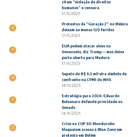
citam “violação de direitos
humanos” e censura
17/11/2025
Protestos da “Geração Z” no México
8
deixam ao menos 120 feridos
17/11/2025
EUA podem atacar alvos na
9
Venezuela, diz Trump — mas deixa
porta aberta para Maduro
17/11/2025
Sapato de R$ 9,3 mil vira símbolo de
10
confronto na CPMI do INSS
14/11/2025
Estratégia para 2026: Eduardo
11
Bolsonaro defende prioridade ao
Senado
14/11/2025
Crise na COP 30: Munduruku
12
bloqueiam acesso à Blue Zone em
protesto em Belém