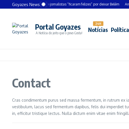
Ir para o conteúdo
Goyazes News
Chanceler alemão diz que jornalistas “ficaram felizes” por deixar Belém
André Me
24H
Portal Goyazes
Notícias
Política
A Notícia do jeito que o povo Gosta!
Contact
Cras condimentum purus sed massa fermentum, in rutrum ex iacul
vestibulum, lacus sed fermentum dapibus, felis dui imperdiet t
in, efficitur tristique lectus. Nulla dictum enim vitae enim fringi