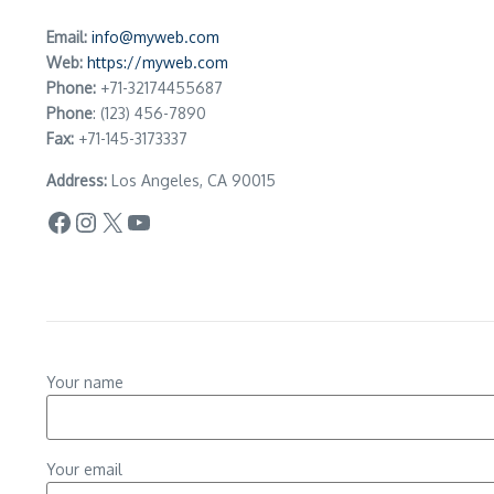
Email:
info@myweb.com
Web:
https://myweb.com
Phone:
+71-32174455687
Phone
: (123) 456-7890
Fax:
+71-145-3173337
Address:
Los Angeles, CA 90015
Facebook
Instagram
X
YouTube
Your name
Your email