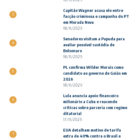
Capitão Wagner acusa elo entre
3
facção criminosa e campanha do PT
em Morada Nova
18/11/2025
Senadores visitam a Papuda para
4
avaliar possível custódia de
Bolsonaro
18/11/2025
PL confirma Wilder Morais como
5
candidato ao governo de Goiás em
2026
18/11/2025
Lula anuncia apoio financeiro
6
milionário a Cuba e reacende
críticas sobre parceria com regime
ditatorial
17/11/2025
EUA detalham motivo de tarifa
7
extra de 40% contra o Brasil e