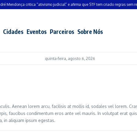
ndonça critica “ativismo judicial” e afirma que STF tem criado regras sem respald
Cidades
Eventos
Parceiros
Sobre Nós
quinta-feira, agosto 6, 2026
is. Aenean lorem arcu, facilisis at mollis id, sodales vel lorem. Cra
urpis, faucibus condimentum eros ante vel mauris. In volutpat erat q
lla, in aliquam ipsum egestas.