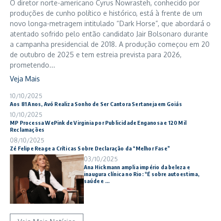
O diretor norte-americano Cyrus Nowrasteh, conhecido por
produções de cunho político e histórico, está à frente de um
novo longa-metragem intitulado “Dark Horse”, que abordará o
atentado sofrido pelo então candidato Jair Bolsonaro durante
a campanha presidencial de 2018. A produção começou em 20
de outubro de 2025 e tem estreia prevista para 2026,
prometendo...
Veja Mais
10/10/2025
Aos 81 Anos, Avó Realiza Sonho de Ser Cantora Sertaneja em Goiás
10/10/2025
MP Processa WePink de Virginia por Publicidade Enganosa e 120 Mil
Reclamações
08/10/2025
Zé Felipe Reage a Críticas Sobre Declaração da “Melhor Fase”
03/10/2025
Ana Hickmann amplia império da beleza e
inaugura clínica no Rio: “É sobre autoestima,
saúde e ...