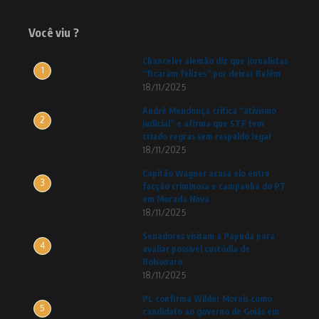
Você viu ?
Chanceler alemão diz que jornalistas
1
“ficaram felizes” por deixar Belém
18/11/2025
André Mendonça critica “ativismo
2
judicial” e afirma que STF tem
criado regras sem respaldo legal
18/11/2025
Capitão Wagner acusa elo entre
3
facção criminosa e campanha do PT
em Morada Nova
18/11/2025
Senadores visitam a Papuda para
4
avaliar possível custódia de
Bolsonaro
18/11/2025
PL confirma Wilder Morais como
5
candidato ao governo de Goiás em