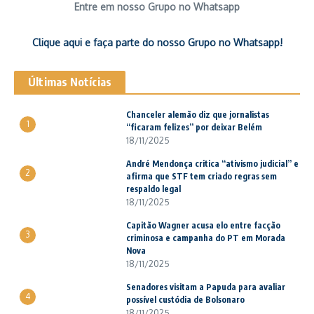
Entre em nosso Grupo no Whatsapp
Clique aqui e faça parte do nosso Grupo no Whatsapp!
Últimas Notícias
Chanceler alemão diz que jornalistas
1
“ficaram felizes” por deixar Belém
18/11/2025
André Mendonça critica “ativismo judicial” e
2
afirma que STF tem criado regras sem
respaldo legal
18/11/2025
Capitão Wagner acusa elo entre facção
3
criminosa e campanha do PT em Morada
Nova
18/11/2025
Senadores visitam a Papuda para avaliar
4
possível custódia de Bolsonaro
18/11/2025