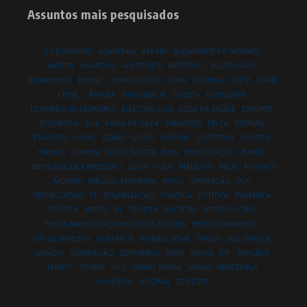
Assuntos mais pesquisados
8 DE JANEIRO
ACADEMIA
AFFAIR
ALEXANDRE DE MORAES
ANISTIA
ANÁPOLIS
APARECIDA
BARROSO
BOLSONARO
BOMBEIROS
BRASIL
CHARLIE KIRK
CLIMA
COMIDA
COP30
CPMI
CRISE
CÂMARA
DIPLOMACIA
DIREITA
ECONOMIA
EDUARDO BOLSONARO
ELEIÇÕES 2026
ELISA DA SAÚDE
ESPORTE
ESQUERDA
EUA
FAIXA DE GAZA
FAMOSOS
FELCA
FESTIVAL
FRAUDES
GOIAS
GOIÁS
GOIÁS
GOIÂNIA
GOVERNO
GUERRA
HAMAS
HOMEM
HUGO MOTTA
INSS
INVESTIGAÇÃO
ISRAEL
LIBERDADE DE EXPRESSÃO
LOOK
LULA
MADURO
MILEI
MORAES
MORRE
NIKOLAS FERREIRA
NOVO
OPERAÇÃO
PCC
PERSEGUIÇÃO
PL
POLARIZAÇÃO
POLITICA
POLITÍCA
POLÊMICA
POLÍTICA
PRESO
PT
RECEITA
RECEITAS
REDES SOCIAIS
REGULAMENTAÇÃO DAS REDES SOCIAIS
RELACIONAMENTO
RIO DE JANEIRO
ROMANCE
ROMEU ZEMA
SAÚDE
SEGURANÇA
SENADO
SEPARAÇÃO
SERTANEJO
SEXO
SHOW
STF
TARCÍSIO
TEATRO
TRUMP
UFG
UNIÃO BRASIL
VAGAS
VENEZUELA
VIOLÊNCIA
VIRGINIA
ZE FELIPE