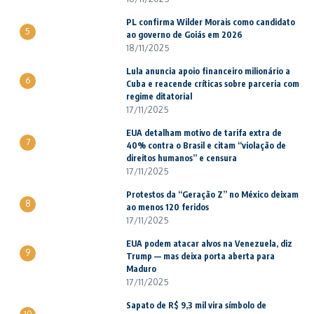
PL confirma Wilder Morais como candidato
5
ao governo de Goiás em 2026
18/11/2025
Lula anuncia apoio financeiro milionário a
6
Cuba e reacende críticas sobre parceria com
regime ditatorial
17/11/2025
EUA detalham motivo de tarifa extra de
7
40% contra o Brasil e citam “violação de
direitos humanos” e censura
17/11/2025
Protestos da “Geração Z” no México deixam
8
ao menos 120 feridos
17/11/2025
EUA podem atacar alvos na Venezuela, diz
9
Trump — mas deixa porta aberta para
Maduro
17/11/2025
Sapato de R$ 9,3 mil vira símbolo de