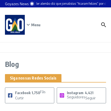
Ir para o conteúdo
Goyazes News
Chanceler alemão diz que jornalistas “ficaram felizes” por deix
Menu
Blog
Siga nossas Redes Sociais
Fãs
Facebook
1,750
Instagram
4,421
Seguidores
Curtir
Seguir