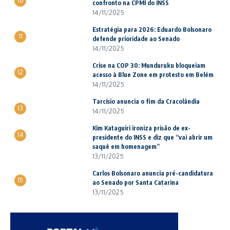
10
confronto na CPMI do INSS
14/11/2025
Estratégia para 2026: Eduardo Bolsonaro
11
defende prioridade ao Senado
14/11/2025
Crise na COP 30: Munduruku bloqueiam
12
acesso à Blue Zone em protesto em Belém
14/11/2025
Tarcísio anuncia o fim da Cracolândia
13
14/11/2025
Kim Kataguiri ironiza prisão de ex-
14
presidente do INSS e diz que “vai abrir um
saquê em homenagem”
13/11/2025
Carlos Bolsonaro anuncia pré-candidatura
15
ao Senado por Santa Catarina
13/11/2025